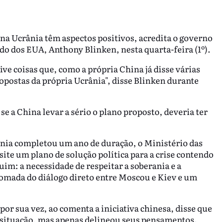
 na Ucrânia têm aspectos positivos, acredita o governo
ado dos EUA, Anthony Blinken, nesta quarta-feira (1º).
ve coisas que, como a própria China já disse várias
opostas da própria Ucrânia", disse Blinken durante
e a China levar a sério o plano proposto, deveria ter
rânia completou um ano de duração, o Ministério das
ite um plano de solução política para a crise contendo
uim: a necessidade de respeitar a soberania e a
retomada do diálogo direto entre Moscou e Kiev e um
or sua vez, ao comenta a iniciativa chinesa, disse que
 situação, mas apenas delineou seus pensamentos.