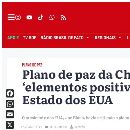
APOIE
TV BDF
RÁDIO BRASIL DE FATO
REGIONAIS
I
PLANO DE PAZ
Plano de paz da C
‘elementos positiv
Estado dos EUA
Facebook
WhatsApp
O presidente dos EUA, Joe Biden, havia criticado o plano
Email
1.MAR.2023 - 15:45
RIO DE JANEIRO
REDAÇÃO