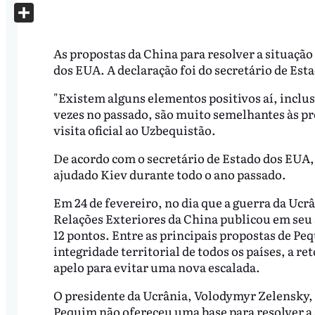
X
Share
As propostas da China para resolver a situação
dos EUA. A declaração foi do secretário de Est
"Existem alguns elementos positivos aí, inclusi
vezes no passado, são muito semelhantes às pr
visita oficial ao Uzbequistão.
De acordo com o secretário de Estado dos EUA, s
ajudado Kiev durante todo o ano passado.
Em 24 de fevereiro, no dia que a guerra da Uc
Relações Exteriores da China publicou em seu s
12 pontos. Entre as principais propostas de Peq
integridade territorial de todos os países, a 
apelo para evitar uma nova escalada.
O presidente da Ucrânia, Volodymyr Zelensky, p
Pequim não ofereceu uma base para resolver a