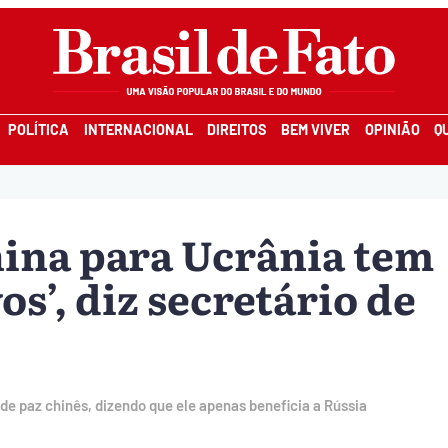
POLÍTICA
INTERNACIONAL
DIREITOS
BEM VIVER
OPINIÃO
Q
hina para Ucrânia tem
os’, diz secretário de
 de paz chinês, dizendo que ele apenas beneficia a Rússia