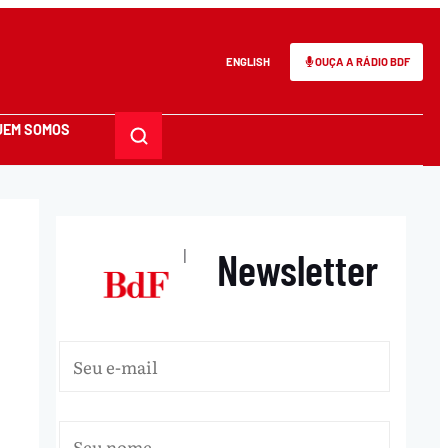
ENGLISH
OUÇA A RÁDIO BDF
UEM SOMOS
Newsletter
|