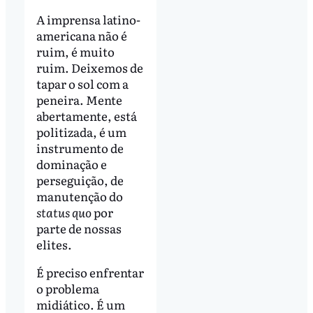
A imprensa latino-
americana não é
ruim, é muito
ruim. Deixemos de
tapar o sol com a
peneira. Mente
abertamente, está
politizada, é um
instrumento de
dominação e
perseguição, de
manutenção do
status quo
por
parte de nossas
elites.
É preciso enfrentar
o problema
midiático. É um