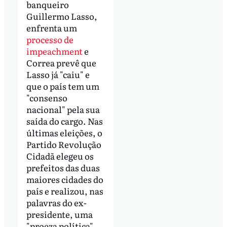
banqueiro
Guillermo Lasso,
enfrenta um
processo de
impeachment
e
Correa prevê que
Lasso já "caiu" e
que o país tem um
"consenso
nacional" pela sua
saída do cargo. Nas
últimas eleições, o
Partido Revolução
Cidadã elegeu os
prefeitos das duas
maiores cidades do
país e realizou, nas
palavras do ex-
presidente, uma
"proeza política".