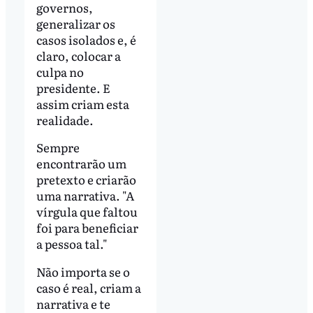
governos,
generalizar os
casos isolados e, é
claro, colocar a
culpa no
presidente. E
assim criam esta
realidade.
Sempre
encontrarão um
pretexto e criarão
uma narrativa. "A
vírgula que faltou
foi para beneficiar
a pessoa tal."
Não importa se o
caso é real, criam a
narrativa e te