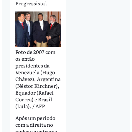
Progressista".
Foto de 2007 com
os então
presidentes da
Venezuela (Hugo
Chávez), Argentina
(Néstor Kirchner),
Equador (Rafael
Correa) e Brasil
(Lula). / AFP
Após um período
com a direita no
poder e a extrema-