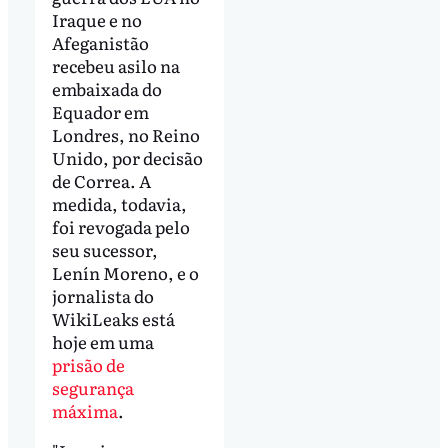
Iraque e no
Afeganistão
recebeu asilo na
embaixada do
Equador em
Londres, no Reino
Unido, por decisão
de Correa. A
medida, todavia,
foi revogada pelo
seu sucessor,
Lenín Moreno, e o
jornalista do
WikiLeaks está
hoje em uma
prisão de
segurança
máxima
.