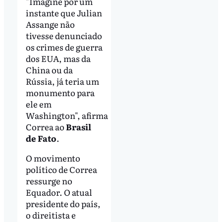
"Imagine por um
instante que Julian
Assange não
tivesse denunciado
os crimes de guerra
dos EUA, mas da
China ou da
Rússia, já teria um
monumento para
ele em
Washington", afirma
Correa ao
Brasil
de Fato
.
O movimento
político de Correa
ressurge no
Equador. O atual
presidente do país,
o direitista e