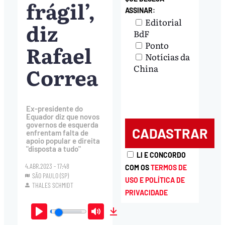
frágil’,
ASSINAR:
Editorial
diz
BdF
Ponto
Rafael
Notícias da
Correa
China
Ex-presidente do
Equador diz que novos
governos de esquerda
enfrentam falta de
apoio popular e direita
"disposta a tudo"
LI E CONCORDO
4.ABR.2023 - 17:48
COM OS
TERMOS DE
SÃO PAULO (SP)
USO E POLÍTICA DE
THALES SCHMIDT
PRIVACIDADE
Play
Mute
Download