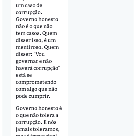
um caso de
corrupção.
Governo honesto
não é o que não
tem casos. Quem
disser isso, é um
mentiroso. Quem
disser: "Vou
governar e não
haverá corrupção"
está se
comprometendo
com algo que não
pode cumprir.
Governo honesto é
o que não tolera a
corrupção. E nós
jamais toleramos,
mas é impossível