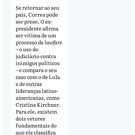
Se retornar ao seu
país, Correa pode
ser preso. O ex-
presidente afirma
ser vítima de um
processo de
lawfare
–
o uso do
judiciário contra
inimigos políticos
– e compara o seu
caso com o de Lula
e de outras
lideranças latino-
americanas, como
Cristina Kirchner.
Para ele, existem
dois vetores
fundamentais do
que ele classifica