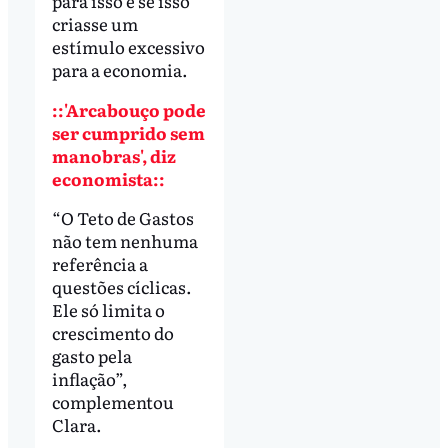
para isso e se isso
criasse um
estímulo excessivo
para a economia.
::'Arcabouço pode
ser cumprido sem
manobras', diz
economista::
“O Teto de Gastos
não tem nenhuma
referência a
questões cíclicas.
Ele só limita o
crescimento do
gasto pela
inflação”,
complementou
Clara.