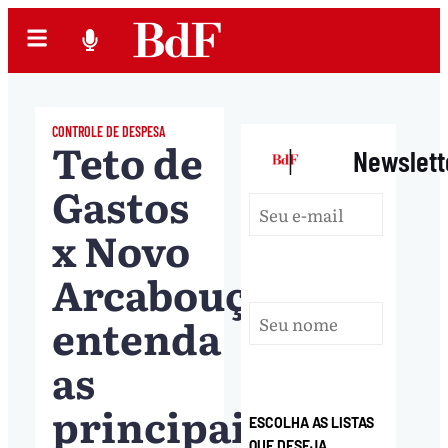
CONTROLE DE DESPESA
Teto de
|
Newslett
Gastos
x Novo
Arcabouço:
entenda
as
principais
ESCOLHA AS LISTAS
QUE DESEJA