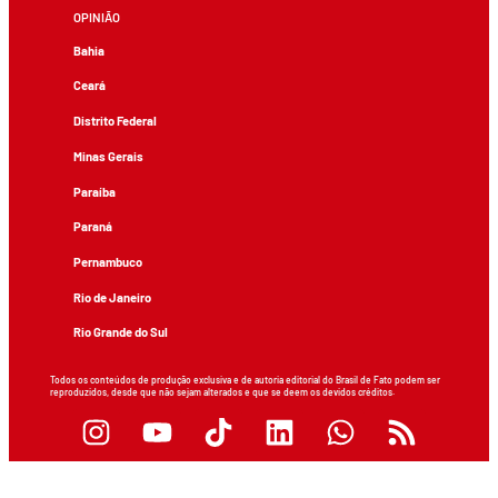
OPINIÃO
Bahia
Ceará
Distrito Federal
Minas Gerais
Paraíba
Paraná
Pernambuco
Rio de Janeiro
Rio Grande do Sul
Todos os conteúdos de produção exclusiva e de autoria editorial do Brasil de Fato podem ser
reproduzidos, desde que não sejam alterados e que se deem os devidos créditos.