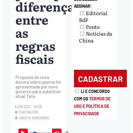
diferenças
ASSINAR:
Editorial
entre
BdF
Ponto
as
Notícias da
regras
China
fiscais
Proposta de nova
âncora sobre gastos foi
apresentada por novo
governo para substituir
LI E CONCORDO
atual Teto
COM OS
TERMOS DE
USO E POLÍTICA DE
6.ABR.2023 - 06:09
CURITIBA (PR)
PRIVACIDADE
VINICIUS KONCHINSKI