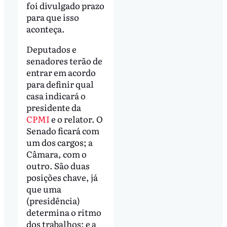
foi divulgado prazo
para que isso
aconteça.
Deputados e
senadores terão de
entrar em acordo
para definir qual
casa indicará o
presidente da
CPMI
e o relator. O
Senado ficará com
um dos cargos; a
Câmara, com o
outro. São duas
posições chave, já
que uma
(presidência)
determina o ritmo
dos trabalhos; e a