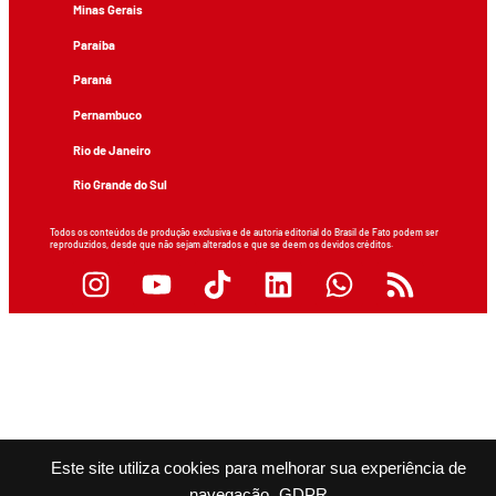
Minas Gerais
Paraíba
Paraná
Pernambuco
Rio de Janeiro
Rio Grande do Sul
Todos os conteúdos de produção exclusiva e de autoria editorial do Brasil de Fato podem ser
reproduzidos, desde que não sejam alterados e que se deem os devidos créditos.
Este site utiliza cookies para melhorar sua experiência de
navegação.
GDPR