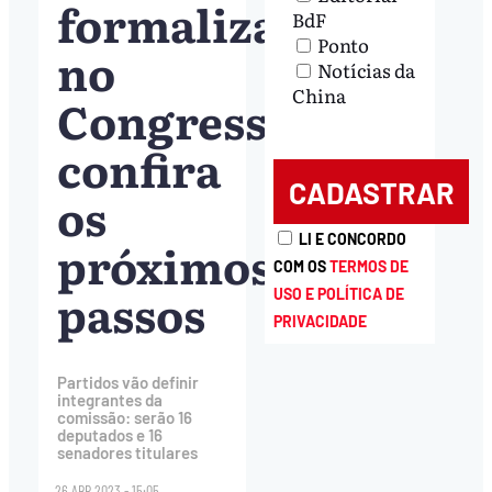
formalizada
BdF
Ponto
no
Notícias da
China
Congresso;
confira
os
LI E CONCORDO
próximos
COM OS
TERMOS DE
passos
USO E POLÍTICA DE
PRIVACIDADE
Partidos vão definir
integrantes da
comissão: serão 16
deputados e 16
senadores titulares
26.ABR.2023 - 15:05