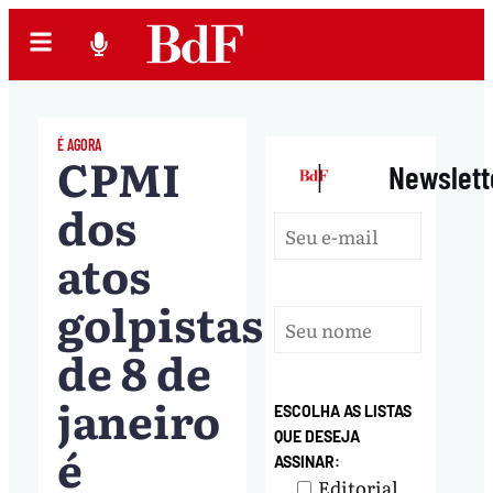
É AGORA
CPMI
|
Newslett
dos
atos
golpistas
de 8 de
janeiro
ESCOLHA AS LISTAS
QUE DESEJA
é
ASSINAR:
Editorial