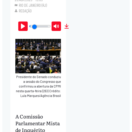
RIO DE JANEIRO (RJ)
REDAÇÃO
Play
Mute
Download
Presidente do Senado conduziu
a sessão do Congresso que
confirmou a abertura da CPMI
nesta quarta-feira (26)
|
Crédito:
Lula Marques/Agência Brasil
A Comissão
Parlamentar Mista
de Inquérito