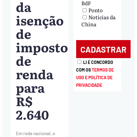
da
BdF
Ponto
isenção
Notícias da
China
de
imposto
de
LI E CONCORDO
renda
COM OS
TERMOS DE
USO E POLÍTICA DE
para
PRIVACIDADE
R$
2.640
Em rede nacional, o