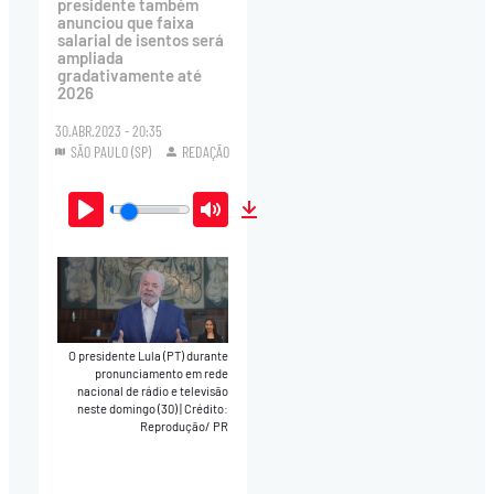
presidente também
anunciou que faixa
salarial de isentos será
ampliada
gradativamente até
2026
30.ABR.2023 - 20:35
SÃO PAULO (SP)
REDAÇÃO
Play
Mute
Download
O presidente Lula (PT) durante
pronunciamento em rede
nacional de rádio e televisão
neste domingo (30)
|
Crédito:
Reprodução/ PR