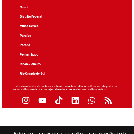
Ceará
Distrito Federal
Minas Gerais
Paraíba
Paraná
Pernambuco
Rio de Janeiro
Rio Grande do Sul
Todos os conteúdos de produção exclusiva e de autoria editorial do Brasil de Fato podem ser
reproduzidos, desde que não sejam alterados e que se deem os devidos créditos.
Este site utiliza cookies para melhorar sua experiência de