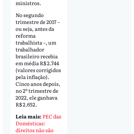
ministros.
No segundo
trimestre de 2017 –
ou seja, antes da
reforma
trabalhista –, um
trabalhador
brasileiro recebia
em média R$ 2.744
(valores corrigidos
pela inflação).
Cinco anos depois,
no 2º trimestre de
2022, ele ganhava
R$ 2.652.
Leia mais:
PEC das
Domésticas:
direitos não são