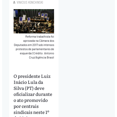
VINICIUS KONCHINSKI
Reforma trabalhista foi
aprovada na Câmara dos
Deputados em 2017 sob intensos
protestos de parlamentares de
esquerda
|
Crédito: Antonio
Cruz/Agência Brasil
O presidente Luiz
Inácio Lula da
Silva (PT) deve
oficializar durante
o ato promovido
por centrais
sindicais neste 1º