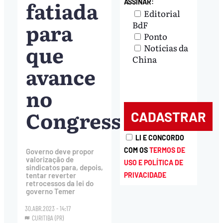
fatiada
ASSINAR:
Editorial
para
BdF
Ponto
que
Notícias da
China
avance
no
Congresso
LI E CONCORDO
COM OS
TERMOS DE
Governo deve propor
valorização de
USO E POLÍTICA DE
sindicatos para, depois,
tentar reverter
PRIVACIDADE
retrocessos da lei do
governo Temer
30.ABR.2023 - 14:17
CURITIBA (PR)