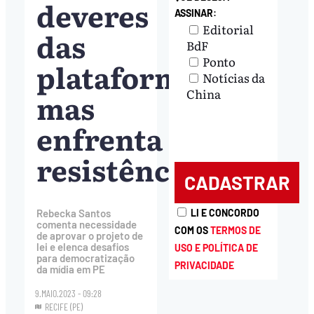
deveres
ASSINAR:
Editorial
das
BdF
Ponto
plataformas,
Notícias da
China
mas
enfrenta
resistências
LI E CONCORDO
Rebecka Santos
comenta necessidade
COM OS
TERMOS DE
de aprovar o projeto de
lei e elenca desafios
USO E POLÍTICA DE
para democratização
PRIVACIDADE
da mídia em PE
9.MAIO.2023 - 09:28
RECIFE (PE)