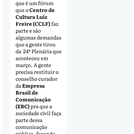
que é um fórum
que o
Centro de
Cultura Luiz
Freire (CCLF)
faz
parte e são
algumas demandas
que a gente tirou
da 24ª Plenária que
aconteceu em
março. A gente
precisa restituir o
conselho curador
da
Empresa
Brasil de
Comunicação
(EBC)
pra que a
sociedade civil faça
parte dessa
comunicação
pública, fazendo