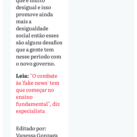
desigual e isso
promove ainda
mais a
desigualdade
social então esses
são alguns desafios
que a gente tem
nesse período com
o novo governo.
Leia:
"O combate
às 'fake news' tem
que começar no
ensino
fundamental", diz
especialista
Editado por:
Vanessa Gonzaga