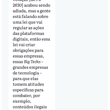
2630] acabou sendo
adiada, mas a gente
está falando sobre
uma lei que vai
regular as ações
das plataformas
digitais, então essa
lei vai criar
obrigações para
essas empresas,
essas
Big Techs
–
grandes empresas
de tecnologia –
para que elas
tomem atitudes
específicas para
combater, por
exemplo,
conteúdos ilegais