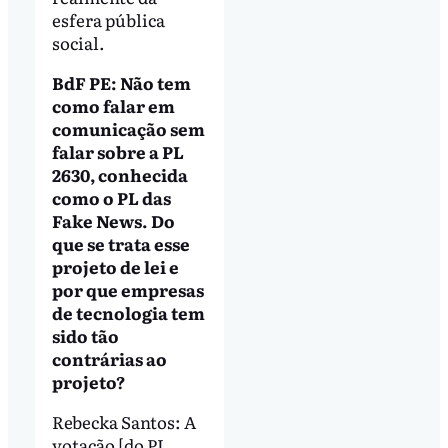
esfera pública
social.
BdF PE: Não tem
como falar em
comunicação sem
falar sobre a PL
2630, conhecida
como o PL das
Fake News. Do
que se trata esse
projeto de lei e
por que empresas
de tecnologia tem
sido tão
contrárias ao
projeto?
Rebecka Santos: A
votação [do PL