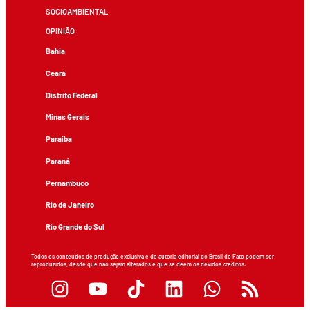
SOCIOAMBIENTAL
OPINIÃO
Bahia
Ceará
Distrito Federal
Minas Gerais
Paraíba
Paraná
Pernambuco
Rio de Janeiro
Rio Grande do Sul
Todos os conteúdos de produção exclusiva e de autoria editorial do Brasil de Fato podem ser
reproduzidos, desde que não sejam alterados e que se deem os devidos créditos.