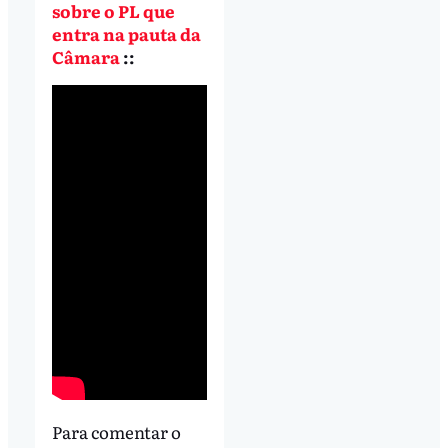
sobre o PL que
entra na pauta da
Câmara
::
Para comentar o