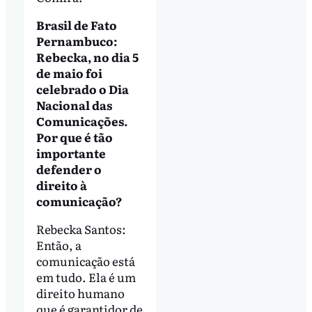
Brasil de Fato
Pernambuco:
Rebecka, no dia 5
de maio foi
celebrado o Dia
Nacional das
Comunicações.
Por que é tão
importante
defender o
direito à
comunicação?
Rebecka Santos:
Então, a
comunicação está
em tudo. Ela é um
direito humano
que é garantidor de