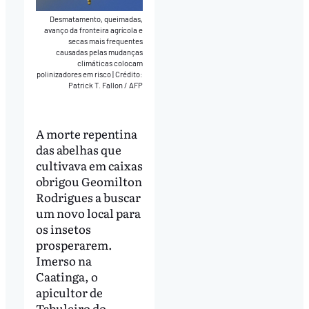
Desmatamento, queimadas,
avanço da fronteira agrícola e
secas mais frequentes
causadas pelas mudanças
climáticas colocam
polinizadores em risco
|
Crédito:
Patrick T. Fallon / AFP
A morte repentina
das abelhas que
cultivava em caixas
obrigou Geomilton
Rodrigues a buscar
um novo local para
os insetos
prosperarem.
Imerso na
Caatinga, o
apicultor de
Tabuleiro do