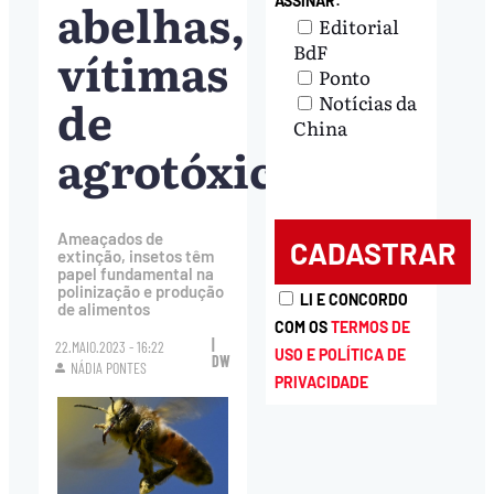
abelhas,
ASSINAR:
Editorial
BdF
vítimas
Ponto
de
Notícias da
China
agrotóxicos
Ameaçados de
extinção, insetos têm
papel fundamental na
polinização e produção
LI E CONCORDO
de alimentos
COM OS
TERMOS DE
|
22.MAIO.2023 - 16:22
USO E POLÍTICA DE
DW
NÁDIA PONTES
PRIVACIDADE