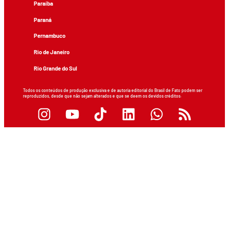
Paraíba
Paraná
Pernambuco
Rio de Janeiro
Rio Grande do Sul
Todos os conteúdos de produção exclusiva e de autoria editorial do Brasil de Fato podem ser
reproduzidos, desde que não sejam alterados e que se deem os devidos créditos.