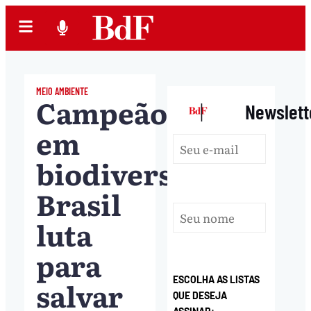
MEIO AMBIENTE
Campeão
|
Newslett
em
biodiversidade,
Brasil
luta
para
ESCOLHA AS LISTAS
salvar
QUE DESEJA