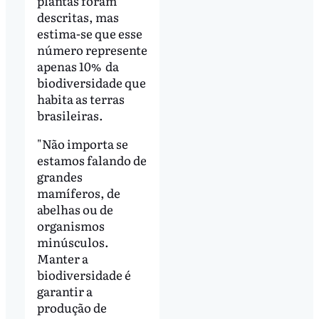
plantas foram
descritas, mas
estima-se que esse
número represente
apenas 10% da
biodiversidade que
habita as terras
brasileiras.
"Não importa se
estamos falando de
grandes
mamíferos, de
abelhas ou de
organismos
minúsculos.
Manter a
biodiversidade é
garantir a
produção de