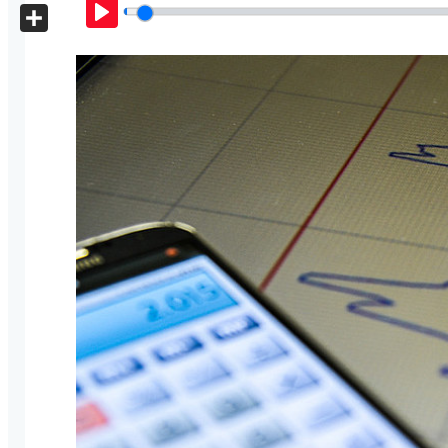
X
Play
Share