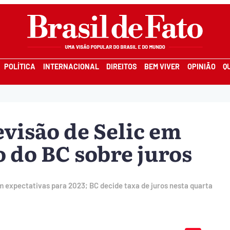
POLÍTICA
INTERNACIONAL
DIREITOS
BEM VIVER
OPINIÃO
Q
visão de Selic em
 do BC sobre juros
 expectativas para 2023; BC decide taxa de juros nesta quarta