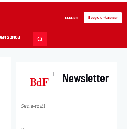
ENGLISH
OUÇA A RÁDIO BDF
UEM SOMOS
Newsletter
|