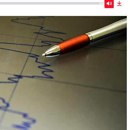
Mute
Dow