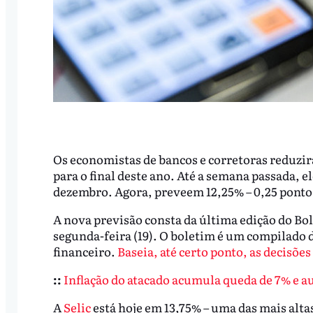
Os economistas de bancos e corretoras reduzira
para o final deste ano. Até a semana passada, 
dezembro. Agora, preveem 12,25% – 0,25 ponto
A nova previsão consta da última edição do Bo
segunda-feira (19). O boletim é um compilado d
financeiro.
Baseia, até certo ponto, as decisões
::
Inflação do atacado acumula queda de 7% e a
A
Selic
está hoje em 13,75% – uma das mais alt