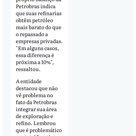
Petrobras indica
que suas refinarias
obtêm petróleo
mais barato do que
o repassado a
empresas privadas.
"Em alguns casos,
essa diferença é
próxima a 10%",
ressaltou.
A entidade
destacou que não
vê problema no
fato da Petrobras
integrar sua área
de exploração e
refino. Lembrou
que é problemático