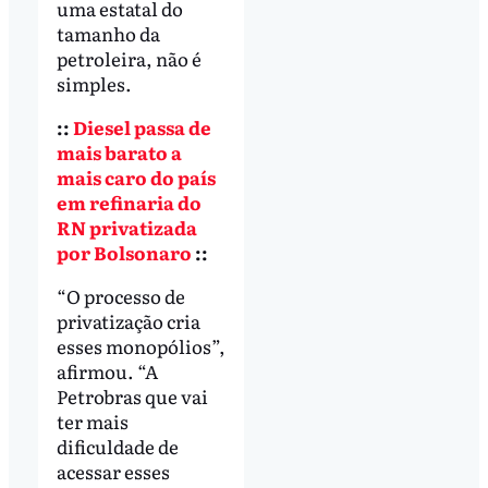
uma estatal do
tamanho da
petroleira, não é
simples.
::
Diesel passa de
mais barato a
mais caro do país
em refinaria do
RN privatizada
por Bolsonaro
::
“O processo de
privatização cria
esses monopólios”,
afirmou. “A
Petrobras que vai
ter mais
dificuldade de
acessar esses