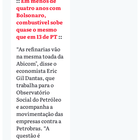
::
Em menos de
quatro anos com
Bolsonaro,
combustível sobe
quase o mesmo
que em 13 de PT
::
“As refinarias vão
na mesma toada da
Abicom", disse o
economista Eric
Gil Dantas, que
trabalha para o
Observatório
Social do Petróleo
e acompanha a
movimentação das
empresas contra a
Petrobras. “A
questão é