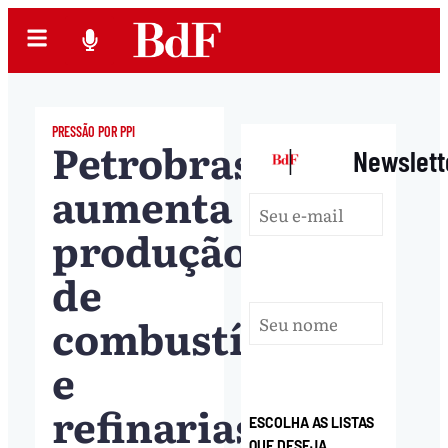
PRESSÃO POR PPI
Petrobras
|
Newslett
aumenta
produção
de
combustíveis,
e
refinarias
ESCOLHA AS LISTAS
QUE DESEJA