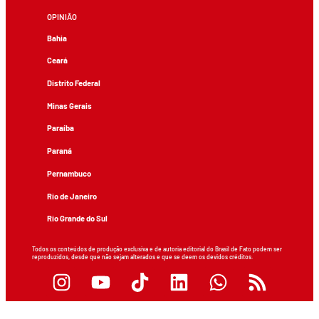
OPINIÃO
Bahia
Ceará
Distrito Federal
Minas Gerais
Paraíba
Paraná
Pernambuco
Rio de Janeiro
Rio Grande do Sul
Todos os conteúdos de produção exclusiva e de autoria editorial do Brasil de Fato podem ser
reproduzidos, desde que não sejam alterados e que se deem os devidos créditos.