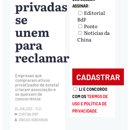
privadas
ASSINAR:
Editorial
se
BdF
Ponto
unem
Notícias da
para
China
reclamar
Empresas que
compraram ativos
privatizados da estatal
criaram associação e
LI E CONCORDO
se queixam de
COM OS
TERMOS DE
concorrência
USO E POLÍTICA DE
25.JUN.2023 - 11:21
PRIVACIDADE
CURITIBA (PR)*
VINICIUS KONCHINSKI