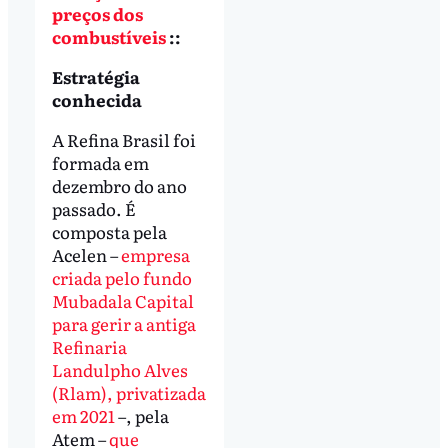
preços dos
combustíveis
::
Estratégia
conhecida
A Refina Brasil foi
formada em
dezembro do ano
passado. É
composta pela
Acelen –
empresa
criada pelo fundo
Mubadala Capital
para gerir a antiga
Refinaria
Landulpho Alves
(Rlam), privatizada
em 2021
–, pela
Atem –
que