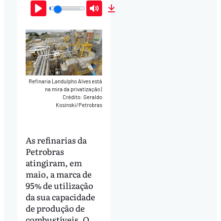
Play
Mute
Download
Refinaria Landulpho Alves está
na mira da privatização
|
Crédito: Geraldo
Kosinski/Petrobras
As refinarias da
Petrobras
atingiram, em
maio, a marca de
95% de utilização
da sua capacidade
de produção de
combustíveis. O