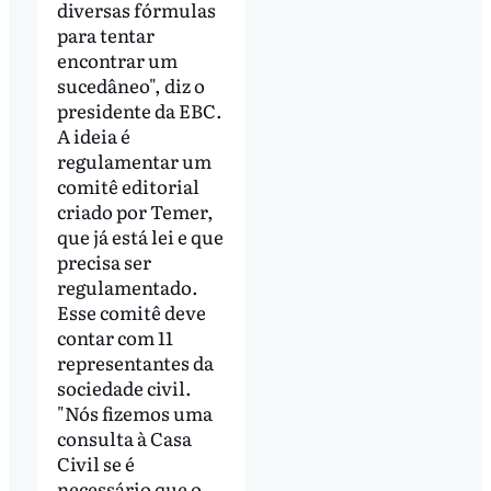
diversas fórmulas
para tentar
encontrar um
sucedâneo", diz o
presidente da EBC.
A ideia é
regulamentar um
comitê editorial
criado por Temer,
que já está lei e que
precisa ser
regulamentado.
Esse comitê deve
contar com 11
representantes da
sociedade civil.
"Nós fizemos uma
consulta à Casa
Civil se é
necessário que o