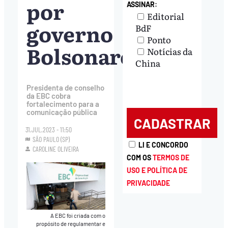
por
ASSINAR:
Editorial
governo
BdF
Ponto
Bolsonaro
Notícias da
China
Presidenta de conselho
da EBC cobra
fortalecimento para a
comunicação pública
31.JUL.2023 - 11:50
SÃO PAULO (SP)
LI E CONCORDO
CAROLINE OLIVEIRA
COM OS
TERMOS DE
USO E POLÍTICA DE
PRIVACIDADE
A EBC foi criada com o
propósito de regulamentar e