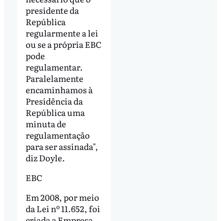
presidente da
República
regularmente a lei
ou se a própria EBC
pode
regulamentar.
Paralelamente
encaminhamos à
Presidência da
República uma
minuta de
regulamentação
para ser assinada",
diz Doyle.
EBC
Em 2008, por meio
da Lei nº 11.652, foi
criada a Empresa