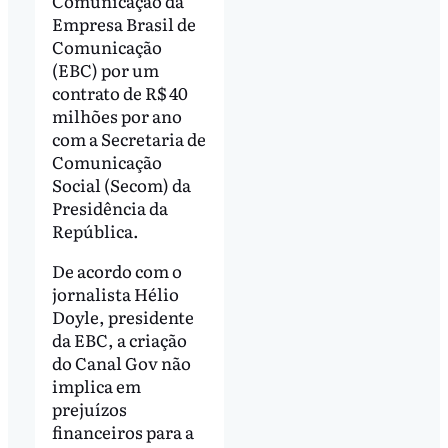
Comunicação da
Empresa Brasil de
Comunicação
(EBC) por um
contrato de R$ 40
milhões por ano
com a Secretaria de
Comunicação
Social (Secom) da
Presidência da
República.
De acordo com o
jornalista Hélio
Doyle, presidente
da EBC, a criação
do Canal Gov não
implica em
prejuízos
financeiros para a