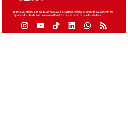
Todos os conteúdos de produção exclusiva e de autoria editorial do Brasil de Fato podem ser
reproduzidos, desde que não sejam alterados e que se deem os devidos créditos.