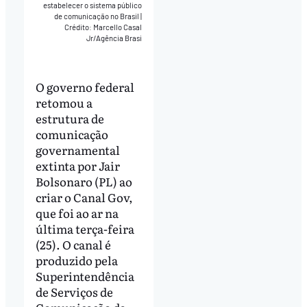
estabelecer o sistema público
de comunicação no Brasil
|
Crédito: Marcello Casal
Jr/Agência Brasi
O governo federal
retomou a
estrutura de
comunicação
governamental
extinta por Jair
Bolsonaro (PL) ao
criar o Canal Gov,
que foi ao ar na
última terça-feira
(25). O canal é
produzido pela
Superintendência
de Serviços de