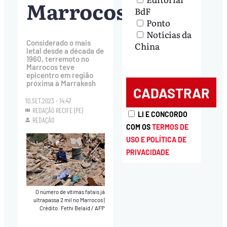
Marrocos
BdF
Ponto
Notícias da
Considerado o mais
China
letal desde a década de
1960, terremoto no
Marrocos teve
epicentro em região
próxima à Marrakesh
10.SET.2023 - 14:47
REDAÇÃO RECIFE (PE)
LI E CONCORDO
REDAÇÃO
COM OS
TERMOS DE
USO E POLÍTICA DE
PRIVACIDADE
O número de vítimas fatais já
ultrapassa 2 mil no Marrocos
|
Crédito: Fethi Belaid / AFP