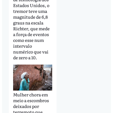
Estados Unidos, o
tremor teve uma
magnitude de 6,8
graus na escala
Richter, que mede
a força de eventos
como esse num
intervalo
numérico que vai
de zero a 10.
Mulher chora em
meio a escombros
deixados por
terremoto que