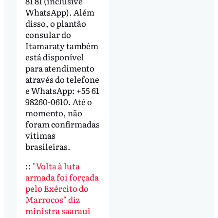
81 81 (inclusive
WhatsApp). Além
disso, o plantão
consular do
Itamaraty também
está disponível
para atendimento
através do telefone
e WhatsApp: +55 61
98260-0610. Até o
momento, não
foram confirmadas
vítimas
brasileiras.
::
"Volta à luta
armada foi forçada
pelo Exército do
Marrocos" diz
ministra saaraui