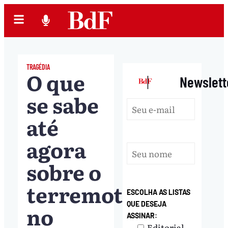
TRAGÉDIA
O que
|
Newslett
se sabe
até
agora
sobre o
terremoto
ESCOLHA AS LISTAS
QUE DESEJA
no
ASSINAR:
Editorial