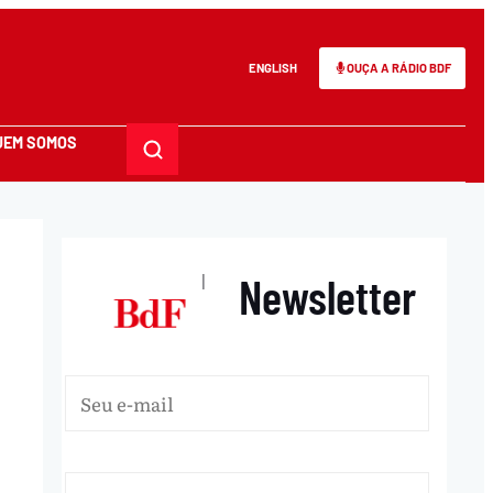
ENGLISH
OUÇA A RÁDIO BDF
UEM SOMOS
Newsletter
|