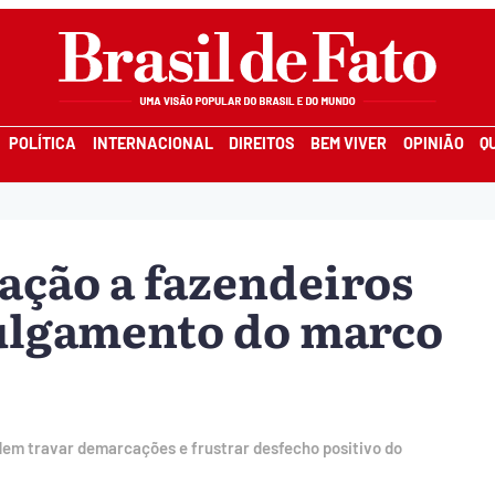
POLÍTICA
INTERNACIONAL
DIREITOS
BEM VIVER
OPINIÃO
Q
ação a fazendeiros
julgamento do marco
dem travar demarcações e frustrar desfecho positivo do