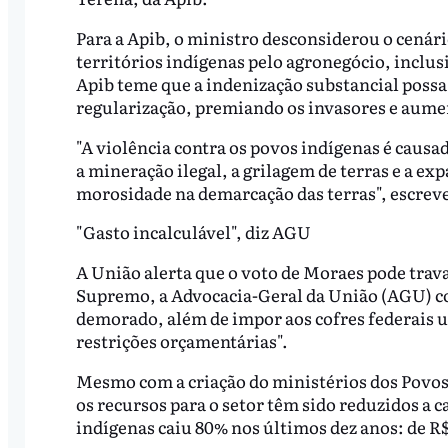
Para a Apib, o ministro desconsiderou o cenár
territórios indígenas pelo agronegócio, inclusi
Apib teme que a indenização substancial possa 
regularização, premiando os invasores e aum
"A violência contra os povos indígenas é causa
a mineração ilegal, a grilagem de terras e a ex
morosidade na demarcação das terras", escrev
"Gasto incalculável", diz AGU
A União alerta que o voto de Moraes pode tra
Supremo, a Advocacia-Geral da União (AGU) c
demorado, além de impor aos cofres federais u
restrições orçamentárias".
Mesmo com a criação do ministérios dos Povos 
os recursos para o setor têm sido reduzidos a 
indígenas caiu 80% nos últimos dez anos: de R