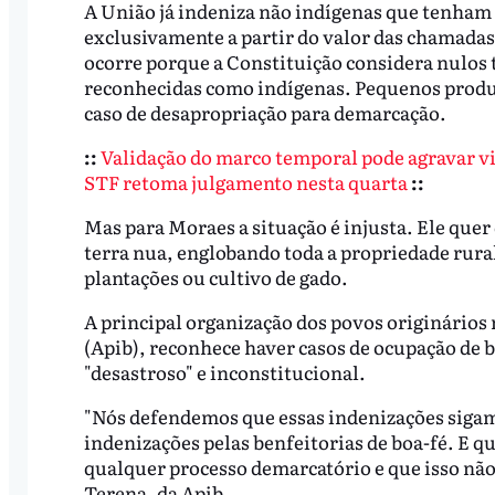
A União já indeniza não indígenas que tenham o
exclusivamente a partir do valor das chamadas 
ocorre porque a Constituição considera nulos t
reconhecidas como indígenas. Pequenos produt
caso de desapropriação para demarcação.
::
Validação do marco temporal pode agravar v
STF retoma julgamento nesta quarta
::
Mas para Moraes a situação é injusta. Ele que
terra nua, englobando toda a propriedade rural
plantações ou cultivo de gado.
A principal organização dos povos originários 
(Apib), reconhece haver casos de ocupação de 
"desastroso" e inconstitucional.
"Nós defendemos que essas indenizações sigam 
indenizações pelas benfeitorias de boa-fé. E qu
qualquer processo demarcatório e que isso não
Terena, da Apib.