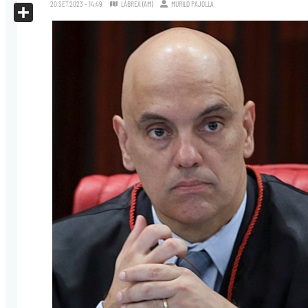
X
20.SET.2023 - 14:49
LÁBREA (AM)
MURILO PAJOLLA
Share