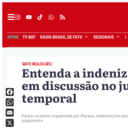
APOIE
TV BDF
RÁDIO BRASIL DE FATO
REGIONAIS
I
'GASTO INCALCULÁVEL'
Entenda a indeniz
em discussão no 
temporal
Facebook
WhatsApp
Pauta ruralista requentada por Moraes, indenizações po
Email
julgamento