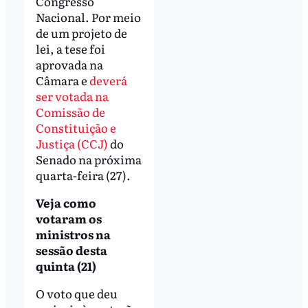
Congresso
Nacional. Por meio
de um projeto de
lei, a tese foi
aprovada na
Câmara e
deverá
ser votada na
Comissão de
Constituição e
Justiça (CCJ)
do
Senado na próxima
quarta-feira (27).
Veja como
votaram os
ministros na
sessão desta
quinta (21)
O voto que deu