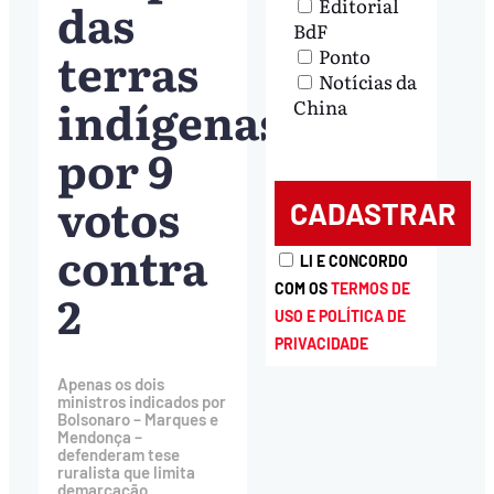
das
Editorial
BdF
terras
Ponto
Notícias da
indígenas
China
por 9
votos
contra
LI E CONCORDO
COM OS
TERMOS DE
2
USO E POLÍTICA DE
PRIVACIDADE
Apenas os dois
ministros indicados por
Bolsonaro – Marques e
Mendonça –
defenderam tese
ruralista que limita
demarcação