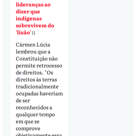
lideranças ao
dizer que
indígenas
sobrevivem do
'lixão'
::
Cármen Lúcia
lembrou que a
Constituição não
permite retrocesso
de direitos. "Os
direitos às terras
tradicionalmente
ocupadas haveriam
de ser
reconhecidos a
qualquer tempo
em que se
comprove
objetivamente essa