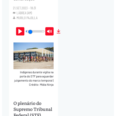
21.SET.2023 - 18:31
LÁBREA (AM)
MURILO PAJOLLA
Play
Mute
Download
Indígenas durante vigília na
porta do STF para aguardar
julgamento do marco temporal
|
Crédito: Mídia Ninja
O plenário do
Supremo Tribunal
Federal (STF)