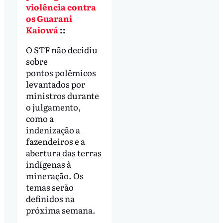
violência contra
os Guarani
Kaiowá
::
O STF não decidiu
sobre
pontos polêmicos
levantados por
ministros durante
o julgamento,
como a
indenização a
fazendeiros e a
abertura das terras
indígenas à
mineração. Os
temas serão
definidos na
próxima semana.