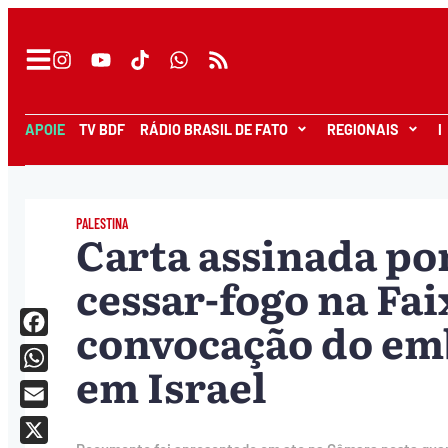
APOIE
TV BDF
RÁDIO BRASIL DE FATO
REGIONAIS
I
PALESTINA
Carta assinada po
cessar-fogo na Fai
convocação do emb
Facebook
em Israel
WhatsApp
Email