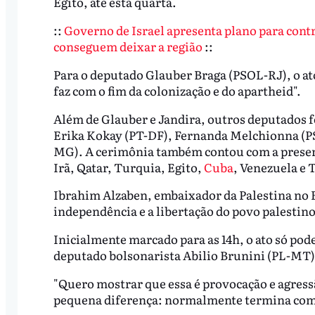
Egito, até esta quarta.
::
Governo de Israel apresenta plano para contr
conseguem deixar a região
::
Para o deputado Glauber Braga (PSOL-RJ), o ato 
faz com o fim da colonização e do apartheid".
Além de Glauber e Jandira, outros deputados 
Erika Kokay (PT-DF), Fernanda Melchionna (PS
MG). A cerimônia também contou com a presenç
Irã, Qatar, Turquia, Egito,
Cuba
, Venezuela e 
Ibrahim Alzaben, embaixador da Palestina no Br
independência e a libertação do povo palestin
Inicialmente marcado para as 14h, o ato só pod
deputado bolsonarista Abilio Brunini (PL-MT),
"Quero mostrar que essa é provocação e agress
pequena diferença: normalmente termina com s