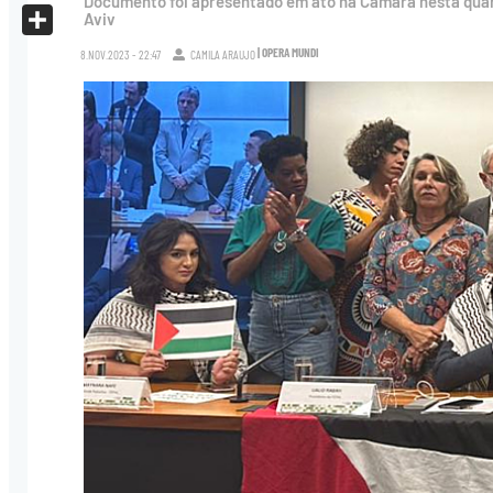
Documento foi apresentado em ato na Câmara nesta quar
X
Aviv
Share
| OPERA MUNDI
8.NOV.2023 - 22:47
CAMILA ARAUJO