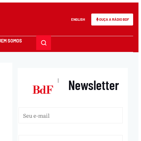
ENGLISH
OUÇA A RÁDIO BDF
UEM SOMOS
Newsletter
|