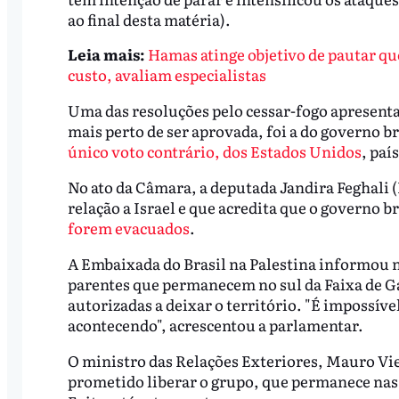
ao final desta matéria).
Leia mais:
Hamas atinge objetivo de pautar que
custo, avaliam especialistas
Uma das resoluções pelo cessar-fogo apresent
mais perto de ser aprovada, foi a do governo b
único voto contrário, dos Estados Unidos
, paí
No ato da Câmara, a deputada Jandira Feghali 
relação a Israel e que acredita que o governo b
forem evacuados
.
A Embaixada do Brasil na Palestina informou ne
parentes que permanecem no sul da Faixa de Gaz
autorizadas a deixar o território. "É impossíve
acontecendo", acrescentou a parlamentar.
O ministro das Relações Exteriores, Mauro Vie
prometido liberar o grupo, que permanece nas 