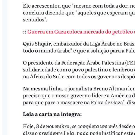
Ele acrescentou que "mesmo com toda a dor, no
concluiu dizendo que "aqueles que esperam qu
sentados".
::
Guerra em Gaza coloca mercado do petróleo e
Qais Shqair, embaixador da Liga Árabe no Brasil
todo o mundo árabe" e que a solução para a Pal
O presidente da Federação Árabe Palestina (FE
solidariedade com o povo palestino e lembrou 
na África do Sul e com todos os governos desp
Na mesma linha, o jornalista Breno Altman le
preciso que o nosso governo lidere a América d
para que pare o massacre na Faixa de Gaza", di
Leia a carta na íntegra:
Hoje, 8 de novembro, se completa um mês desde o 
disse o presidente Lula, nada pode justificar est