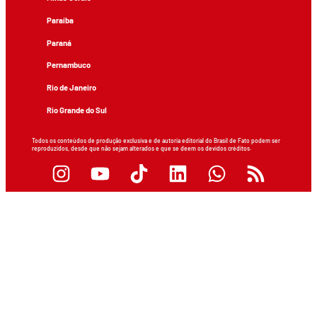
Paraíba
Paraná
Pernambuco
Rio de Janeiro
Rio Grande do Sul
Todos os conteúdos de produção exclusiva e de autoria editorial do Brasil de Fato podem ser
reproduzidos, desde que não sejam alterados e que se deem os devidos créditos.