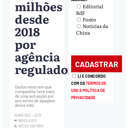
milhões
Editorial
BdF
desde
Ponto
Notícias da
2018
China
por
agência
reguladora
LI E CONCORDO
COM OS
TERMOS DE
Dados mostram que
USO E POLÍTICA DE
companhia teve mais
de uma autuação por
PRIVACIDADE
ano antes de apagões
deste mês
16.NOV.2023 - 22:10
BRASÍLIA (DF)
MATEUS COUTINHO