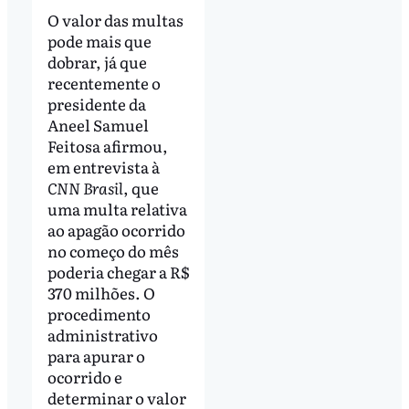
O valor das multas
pode mais que
dobrar, já que
recentemente o
presidente da
Aneel Samuel
Feitosa afirmou,
em entrevista à
CNN Brasil
, que
uma multa relativa
ao apagão ocorrido
no começo do mês
poderia chegar a R$
370 milhões. O
procedimento
administrativo
para apurar o
ocorrido e
determinar o valor