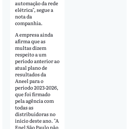
automação da rede
elétrica", segue a
nota da
companhia.
A empresa ainda
afirma que as
multas dizem
respeito a um
período anterior ao
atual plano de
resultados da
Aneel para o
período 2023-2026,
que foi firmado
pela agência com
todas as
distribuidoras no
início deste ano. "A
Enel São Paulo não