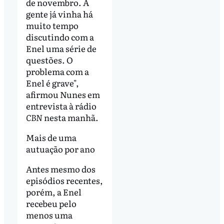
de novembro. A
gente já vinha há
muito tempo
discutindo com a
Enel uma série de
questões. O
problema com a
Enel é grave",
afirmou Nunes em
entrevista à rádio
CBN
nesta manhã.
Mais de uma
autuação por ano
Antes mesmo dos
episódios recentes,
porém, a Enel
recebeu pelo
menos uma