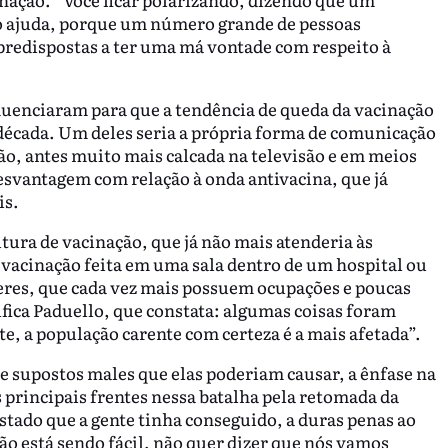
ão ajuda, porque um número grande de pessoas
predispostas a ter uma má vontade com respeito à
luenciaram para que a tendência de queda da vacinação
década. Um deles seria a própria forma de comunicação
o, antes muito mais calcada na televisão e em meios
esvantagem com relação à onda antivacina, que já
is.
ura de vacinação, que já não mais atenderia às
vacinação feita em uma sala dentro de um hospital ou
eres, que cada vez mais possuem ocupações e poucas
ifica Paduello, que constata: algumas coisas foram
te, a população carente com certeza é a mais afetada”.
 e supostos males que elas poderiam causar, a ênfase na
principais frentes nessa batalha pela retomada da
tado que a gente tinha conseguido, a duras penas ao
não está sendo fácil, não quer dizer que nós vamos