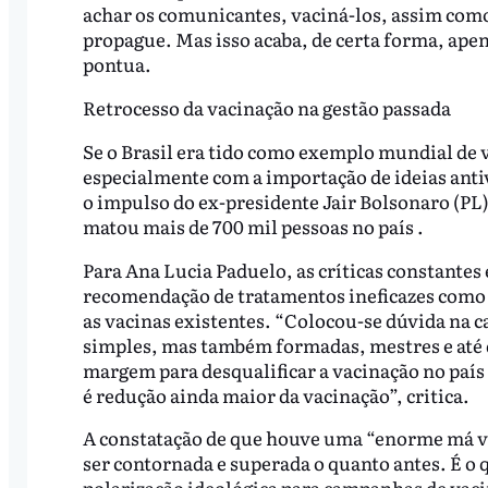
achar os comunicantes, vaciná-los, assim como
propague. Mas isso acaba, de certa forma, ape
pontua.
Retrocesso da vacinação na gestão passada
Se o Brasil era tido como exemplo mundial de 
especialmente com a importação de ideias ant
o impulso do ex-presidente Jair Bolsonaro (PL)
matou mais de 700 mil pessoas no país .
Para Ana Lucia Paduelo, as críticas constantes 
recomendação de tratamentos ineficazes como 
as vacinas existentes. “Colocou-se dúvida na 
simples, mas também formadas, mestres e até d
margem para desqualificar a vacinação no país
é redução ainda maior da vacinação”, critica.
A constatação de que houve uma “enorme má vo
ser contornada e superada o quanto antes. É o 
polarização ideológica para campanhas de vaci