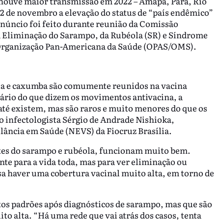
 houve maior transmissão em 2022 – Amapá, Pará, Rio
 22 de novembro a elevação do status de “país endêmico”
anúncio foi feito durante reunião da Comissão
 Eliminação do Sarampo, da Rubéola (SR) e Síndrome
 Organização Pan-Americana da Saúde (OPAS/OMS).
la e caxumba são comumente reunidos na vacina
trário do que dizem os movimentos antivacina, a
s até existem, mas são raros e muito menores do que os
o infectologista Sérgio de Andrade Nishioka,
lância em Saúde (NEVS) da Fiocruz Brasília.
tes do sarampo e rubéola, funcionam muito bem.
e para a vida toda, mas para ver eliminação ou
a haver uma cobertura vacinal muito alta, em torno de
s padrões após diagnósticos de sarampo, mas que são
to alta. “Há uma rede que vai atrás dos casos, tenta