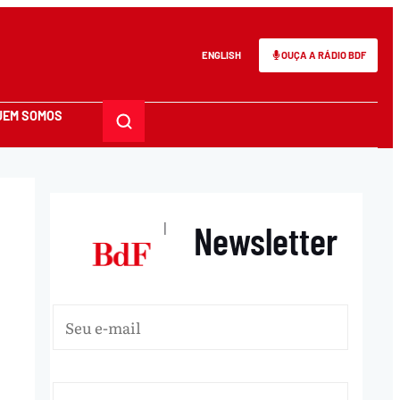
ENGLISH
OUÇA A RÁDIO BDF
UEM SOMOS
Newsletter
|