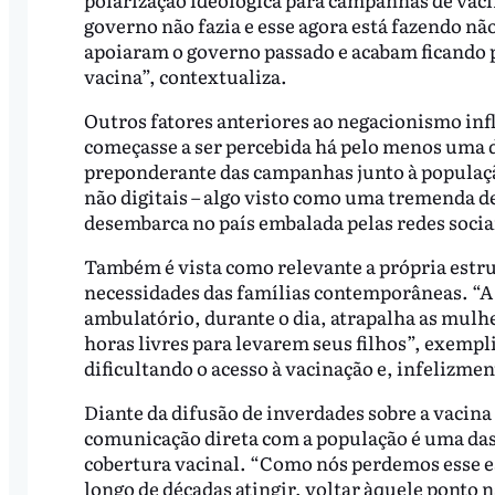
governo não fazia e esse agora está fazendo n
apoiaram o governo passado e acabam ficando 
vacina”, contextualiza.
Outros fatores anteriores ao negacionismo inf
começasse a ser percebida há pelo menos uma 
preponderante das campanhas junto à populaçã
não digitais – algo visto como uma tremenda d
desembarca no país embalada pelas redes socia
Também é vista como relevante a própria estrut
necessidades das famílias contemporâneas. “A 
ambulatório, durante o dia, atrapalha as mulh
horas livres para levarem seus filhos”, exempl
dificultando o acesso à vacinação e, infelizmen
Diante da difusão de inverdades sobre a vacina
comunicação direta com a população é uma das 
cobertura vacinal. “Como nós perdemos esse es
longo de décadas atingir, voltar àquele ponto 