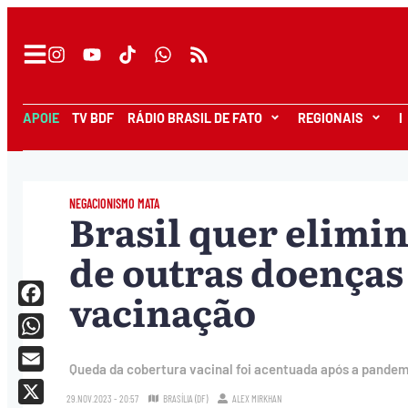
APOIE
TV BDF
RÁDIO BRASIL DE FATO
REGIONAIS
I
NEGACIONISMO MATA
Brasil quer elimi
de outras doença
vacinação
Facebook
WhatsApp
Queda da cobertura vacinal foi acentuada após a pandem
Email
29.NOV.2023 - 20:57
BRASÍLIA (DF)
ALEX MIRKHAN