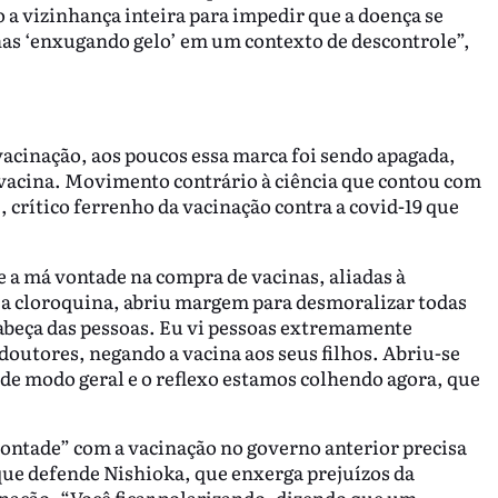
 a vizinhança inteira para impedir que a doença se
nas ‘enxugando gelo’ em um contexto de descontrole”,
vacinação, aos poucos essa marca foi sendo apagada,
ivacina. Movimento contrário à ciência que contou com
, crítico ferrenho da vacinação contra a covid-19 que
e a má vontade na compra de vacinas, aliadas à
a cloroquina, abriu margem para desmoralizar todas
cabeça das pessoas. Eu vi pessoas extremamente
outores, negando a vacina aos seus filhos. Abriu-se
 de modo geral e o reflexo estamos colhendo agora, que
ntade” com a vacinação no governo anterior precisa
que defende Nishioka, que enxerga prejuízos da
nação. “Você ficar polarizando, dizendo que um