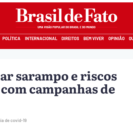
POLÍTICA
INTERNACIONAL
DIREITOS
BEM VIVER
OPINIÃO
Q
nar sarampo e riscos
s com campanhas de
ia de covid-19