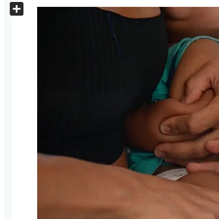
X
Share