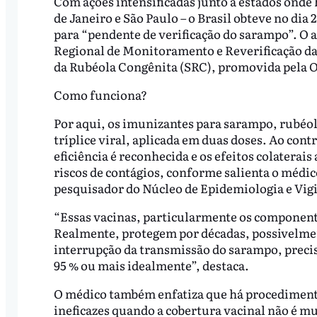
Com ações intensificadas junto a estados onde
de Janeiro e São Paulo – o Brasil obteve no dia
para “pendente de verificação do sarampo”. O 
Regional de Monitoramento e Reverificação da
da Rubéola Congênita (SRC), promovida pela
Como funciona?
Por aqui, os imunizantes para sarampo, rubéo
tríplice viral, aplicada em duas doses. Ao con
eficiência é reconhecida e os efeitos colaterai
riscos de contágios, conforme salienta o médic
pesquisador do Núcleo de Epidemiologia e Vigi
“Essas vacinas, particularmente os componen
Realmente, protegem por décadas, possivelment
interrupção da transmissão do sarampo, precis
95 % ou mais idealmente”, destaca.
O médico também enfatiza que há procedimento
ineficazes quando a cobertura vacinal não é mui