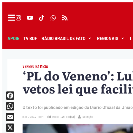
APOIE
TV BDF
RÁDIO BRASIL DE FATO
REGIONAIS
I
VENENO NA MESA
‘PL do Veneno’: L
vetos lei que facil
Facebook
O texto foi publicado em edição do Diário Oficial da União
WhatsApp
28.DEZ.2023 - 10:28
RIO DE JANEIRO (RJ)
REDAÇÃO
Email