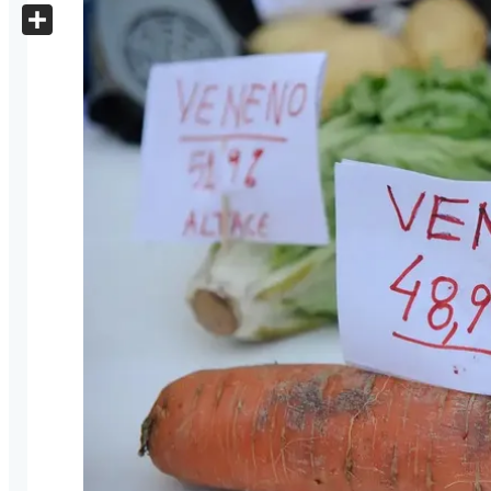
X
Share