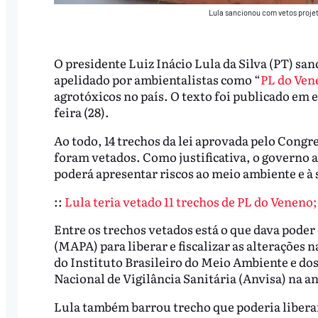
Lula sancionou com vetos projeto
O presidente Luiz Inácio Lula da Silva (PT) san
apelidado por ambientalistas como “
PL do Ven
agrotóxicos no país. O texto foi publicado em 
feira (28).
Ao todo, 14 trechos da lei aprovada pelo Cong
foram vetados. Como justificativa, o governo
poderá apresentar riscos ao meio ambiente e 
::
Lula teria vetado 11 trechos de PL do Veneno;
Entre os trechos vetados está o que dava poder
(MAPA) para liberar e fiscalizar as alterações
do Instituto Brasileiro do Meio Ambiente e do
Nacional de Vigilância Sanitária (Anvisa) na an
Lula também barrou trecho que poderia liberar