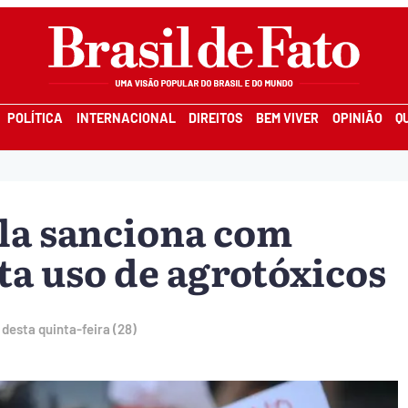
POLÍTICA
INTERNACIONAL
DIREITOS
BEM VIVER
OPINIÃO
Q
ula sanciona com
ita uso de agrotóxicos
 desta quinta-feira (28)