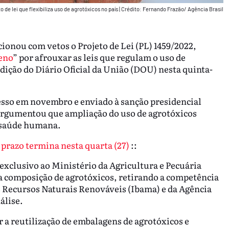
 de lei que flexibiliza uso de agrotóxicos no país
|
Crédito: Fernando Frazão/ Agência Brasil
cionou com vetos o Projeto de Lei (PL) 1459/2022,
eno
” por afrouxar as leis que regulam o uso de
edição do Diário Oficial da União (DOU) nesta quinta-
resso em novembro e enviado à sanção presidencial
 argumentou que ampliação do uso de agrotóxicos
à saúde humana.
 prazo termina nesta quarta (27)
::
 exclusivo ao Ministério da Agricultura e Pecuária
 na composição de agrotóxicos, retirando a competência
s Recursos Naturais Renováveis (Ibama) e da Agência
álise.
 a reutilização de embalagens de agrotóxicos e