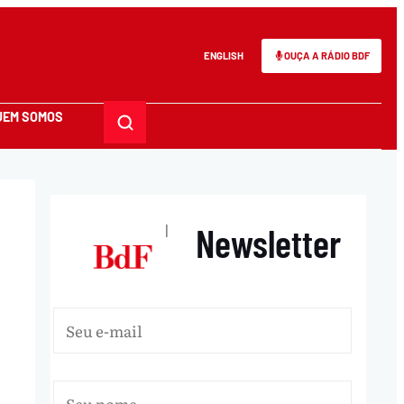
ENGLISH
OUÇA A RÁDIO BDF
UEM SOMOS
Newsletter
|