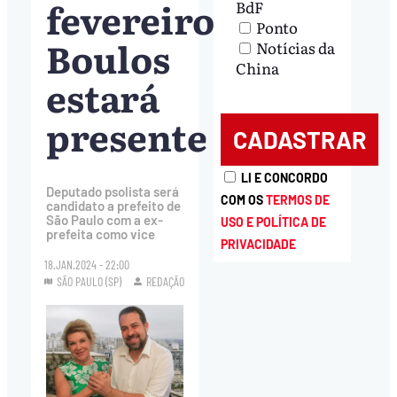
fevereiro;
BdF
Ponto
Boulos
Notícias da
China
estará
presente
LI E CONCORDO
Deputado psolista será
COM OS
TERMOS DE
candidato a prefeito de
São Paulo com a ex-
USO E POLÍTICA DE
prefeita como vice
PRIVACIDADE
18.JAN.2024 - 22:00
SÃO PAULO (SP)
REDAÇÃO