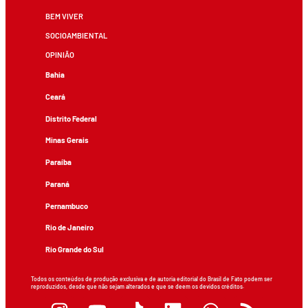
BEM VIVER
SOCIOAMBIENTAL
OPINIÃO
Bahia
Ceará
Distrito Federal
Minas Gerais
Paraíba
Paraná
Pernambuco
Rio de Janeiro
Rio Grande do Sul
Todos os conteúdos de produção exclusiva e de autoria editorial do Brasil de Fato podem ser
reproduzidos, desde que não sejam alterados e que se deem os devidos créditos.