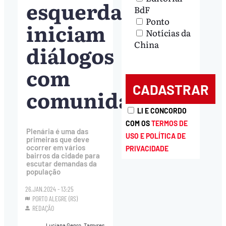
esquerda
BdF
Ponto
iniciam
Notícias da
China
diálogos
com
comunidades
LI E CONCORDO
COM OS
TERMOS DE
Plenária é uma das
USO E POLÍTICA DE
primeiras que deve
ocorrer em vários
PRIVACIDADE
bairros da cidade para
escutar demandas da
população
26.JAN.2024 - 13:25
PORTO ALEGRE (RS)
REDAÇÃO
Luciana Genro, Tamyres