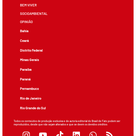
BEM VIVER
SOCIOAMBIENTAL
OPINIÃO
Bahia
Ceará
Distrito Federal
Minas Gerais
Paraíba
Paraná
Pernambuco
Rio de Janeiro
Rio Grande do Sul
Todos os conteúdos de produção exclusiva e de autoria editorial do Brasil de Fato podem ser
reproduzidos, desde que não sejam alterados e que se deem os devidos créditos.