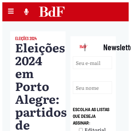
ELEIÇÕES 2024
Eleições
|
Newslett
2024
em
Porto
Alegre:
partidos
ESCOLHA AS LISTAS
QUE DESEJA
de
ASSINAR:
Editorial