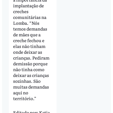
implantação de
creches
comunitárias na
Lomba. “Nós
temos demandas
de mães que a
creche fechou e
elas não tinham
onde deixar as
crianças. Pediram
demissão porque
não tinha como
deixar as crianças
sozinhas. São
muitas demandas
aqui no
território.”
Editado por:
Katia