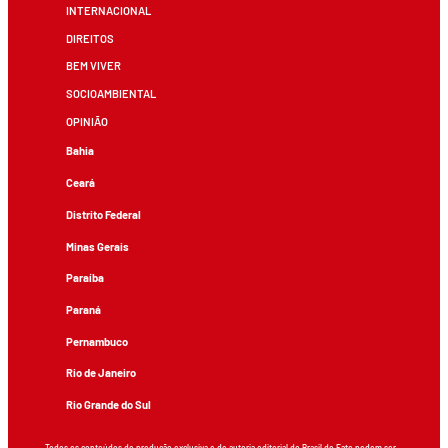
INTERNACIONAL
DIREITOS
BEM VIVER
SOCIOAMBIENTAL
OPINIÃO
Bahia
Ceará
Distrito Federal
Minas Gerais
Paraíba
Paraná
Pernambuco
Rio de Janeiro
Rio Grande do Sul
Todos os conteúdos de produção exclusiva e de autoria editorial do Brasil de Fato podem ser