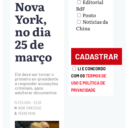
Nova
Editorial
BdF
York,
Ponto
Notícias da
no dia
China
25 de
março
LI E CONCORDO
Ele deve ser tornar o
COM OS
TERMOS DE
primeiro ex-presidente
USO E POLÍTICA DE
a responder acusações
criminais, após
PRIVACIDADE
adulterar documentos
15.FEV.2024 - 22:03
NOVA YORK (EUA)
PEDRO PAIVA