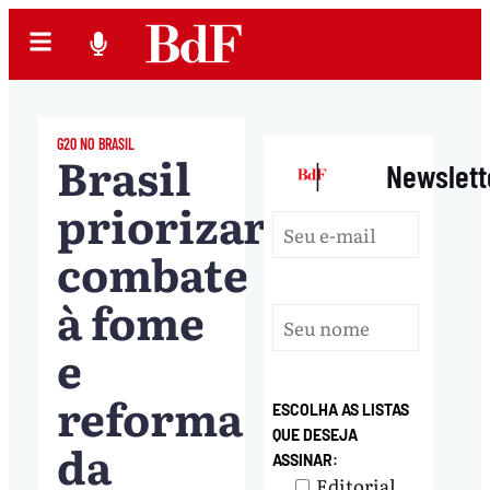
G20 NO BRASIL
Brasil
|
Newslett
priorizará
combate
à fome
e
reforma
ESCOLHA AS LISTAS
QUE DESEJA
da
ASSINAR:
Editorial