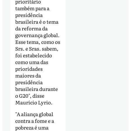
prioritário
também para a
presidência
brasileira é o tema
da reforma da
governança global.
Esse tema, como os
Srs. e Sras. sabem,
foi estabelecido
como uma das
prioridades
maiores da
presidência
brasileira durante
o G20", disse
Maurício Lyrio.
"A aliança global
contra a fome e a
pobreza é uma