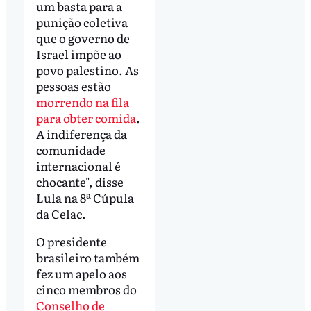
um basta para a
punição coletiva
que o governo de
Israel impõe ao
povo palestino. As
pessoas estão
morrendo na fila
para obter comida
.
A indiferença da
comunidade
internacional é
chocante", disse
Lula na 8ª Cúpula
da Celac.
O presidente
brasileiro também
fez um apelo aos
cinco membros do
Conselho de