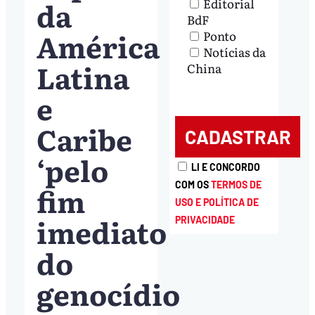
da
Editorial
BdF
América
Ponto
Notícias da
Latina
China
e
Caribe
‘pelo
LI E CONCORDO
COM OS
TERMOS DE
fim
USO E POLÍTICA DE
imediato
PRIVACIDADE
do
genocídio