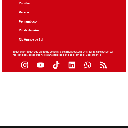
Paraíba
Paraná
Pernambuco
Rio de Janeiro
Rio Grande do Sul
Todos os conteúdos de produção exclusiva e de autoria editorial do Brasil de Fato podem ser
reproduzidos, desde que não sejam alterados e que se deem os devidos créditos.