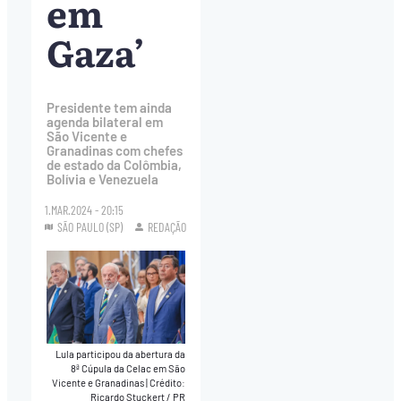
em
Gaza’
Presidente tem ainda
agenda bilateral em
São Vicente e
Granadinas com chefes
de estado da Colômbia,
Bolívia e Venezuela
1.MAR.2024 - 20:15
SÃO PAULO (SP)
REDAÇÃO
Lula participou da abertura da
8ª Cúpula da Celac em São
Vicente e Granadinas
|
Crédito:
Ricardo Stuckert / PR