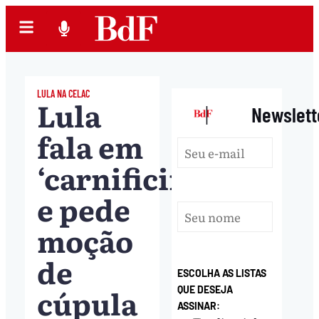
LULA NA CELAC
Lula
|
Newslett
fala em
‘carnificina’
e pede
moção
de
ESCOLHA AS LISTAS
cúpula
QUE DESEJA
ASSINAR: