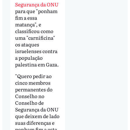
Segurança da ONU
para que "ponham
fim a essa
matança", e
classificou como
uma "carnificina"
os ataques
israelenses contra
a população
palestina em Gaza.
"Quero pedir ao
cinco membros
permanentes do
Conselho no
Conselho de
Segurança da ONU
que deixem de lado
suas diferenças e
ponham fim a esta