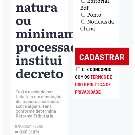
Editorial
natura
BdF
ou
Ponto
Notícias da
minimamente
China
processados,
institui
decreto
LI E CONCORDO
COM OS
TERMOS DE
USO E POLÍTICA DE
Texto assinado por
PRIVACIDADE
Lula fala em devolução
de impostos cobrados
sobre alguns itens,
conforme determina
Reforma Tributária
6.MAR.2024 - 20:05
CURITIBA (PR)