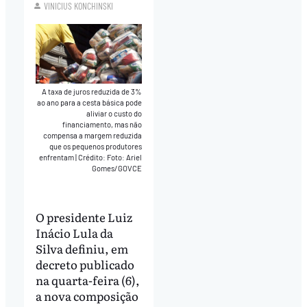
VINICIUS KONCHINSKI
A taxa de juros reduzida de 3%
ao ano para a cesta básica pode
aliviar o custo do
financiamento, mas não
compensa a margem reduzida
que os pequenos produtores
enfrentam
|
Crédito: Foto: Ariel
Gomes/GOVCE
O presidente Luiz
Inácio Lula da
Silva definiu, em
decreto publicado
na quarta-feira (6),
a nova composição