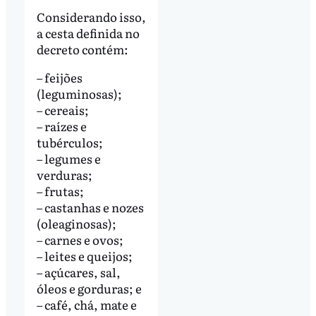
Considerando isso,
a cesta definida no
decreto contém:
– feijões
(leguminosas);
– cereais;
– raízes e
tubérculos;
– legumes e
verduras;
– frutas;
– castanhas e nozes
(oleaginosas);
– carnes e ovos;
– leites e queijos;
– açúcares, sal,
óleos e gorduras; e
– café, chá, mate e