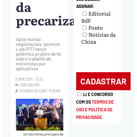
da
ASSINAR:
Editorial
precarização
BdF
Ponto
Notícias da
Após muitas
China
negociações, governo
Lula (PT) lança
polêmico projeto de lei
sobre trabalho de
motoristas por
aplicativos
11.MAR.2024 - 13:35
CURITIBA (PR)
EDUARDO REZENDE PEREIRA
LI E CONCORDO
COM OS
TERMOS DE
USO E POLÍTICA DE
PRIVACIDADE
Um dos temas principais da