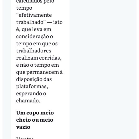
calculados pelo
tempo
“efetivamente
trabalhado” — isto
é, que leva em
consideração o
tempo em que os
trabalhadores
realizam corridas,
e não o tempo em
que permanecem à
disposição das
plataformas,
esperando o
chamado.
Um copo meio
cheio ou meio
vazio
Noutra