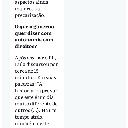
aspectos ainda
maiores da
precarização.
O que o governo
quer dizer com
autonomia com
direitos?
Após assinar o PL,
Lula discursou por
cerca de 15
minutos. Em suas
palavras: “A
história irá provar
que este é um dia
muito diferente de
outros (…). Há um
tempo atrás,
ninguém neste