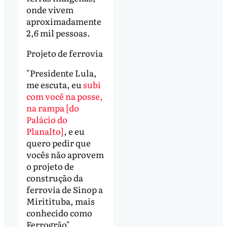
onde vivem
aproximadamente
2,6 mil pessoas.
Projeto de ferrovia
"Presidente Lula,
me escuta, eu
subi
com você na posse,
na rampa [do
Palácio do
Planalto]
, e eu
quero pedir que
vocês não aprovem
o projeto de
construção da
ferrovia de Sinop a
Miritituba, mais
conhecido como
Ferrogrão",