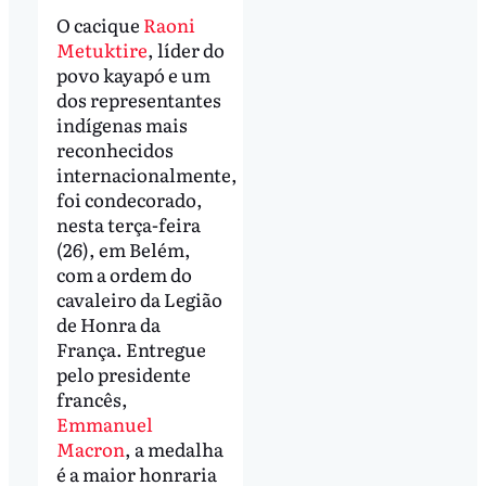
O cacique
Raoni
Metuktire
, líder do
povo kayapó e um
dos representantes
indígenas mais
reconhecidos
internacionalmente,
foi condecorado,
nesta terça-feira
(26), em Belém,
com a ordem do
cavaleiro da Legião
de Honra da
França. Entregue
pelo presidente
francês,
Emmanuel
Macron
, a medalha
é a maior honraria