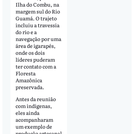
Ilha do Combu, na
margem sul do Rio
Guamá. O trajeto
incluiu a travessia
do rio e a
navegação por uma
área de igarapés,
onde os dois
líderes puderam
ter contato com a
Floresta
Amazônica
preservada.
Antes da reunião
com indígenas,
eles ainda
acompanharam
um exemplo de
produção artesanal