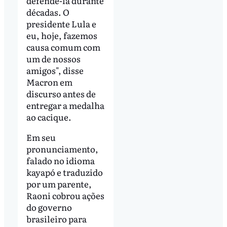
defendê-la durante
décadas. O
presidente Lula e
eu, hoje, fazemos
causa comum com
um de nossos
amigos", disse
Macron em
discurso antes de
entregar a medalha
ao cacique.
Em seu
pronunciamento,
falado no idioma
kayapó e traduzido
por um parente,
Raoni cobrou ações
do governo
brasileiro para