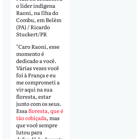
o líder indígena
Raoni, na Ilha do
Combu, em Belém
(PA) / Ricardo
Stuckert/PR
"Caro Raoni, esse
momento é
dedicado a você.
Várias vezes você
foi à França e eu
me comprometi a
vir aqui na sua
floresta, estar
junto com os seus.
Essa
floresta, que é
tão cobiçada
, mas
que você sempre
lutou para