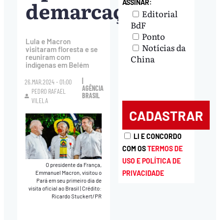
demarcação
ASSINAR:
Editorial
BdF
Ponto
Lula e Macron
Notícias da
visitaram floresta e se
China
reuniram com
indígenas em Belém
|
26.MAR.2024 - 01:00
AGÊNCIA
PEDRO RAFAEL
BRASIL
VILELA
LI E CONCORDO
COM OS
TERMOS DE
USO E POLÍTICA DE
O presidente da França,
PRIVACIDADE
Emmanuel Macron, visitou o
Pará em seu primeiro dia de
visita oficial ao Brasil
|
Crédito:
Ricardo Stuckert/PR