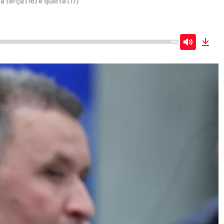
terça (16) e quarta (17)
Mute
Dow