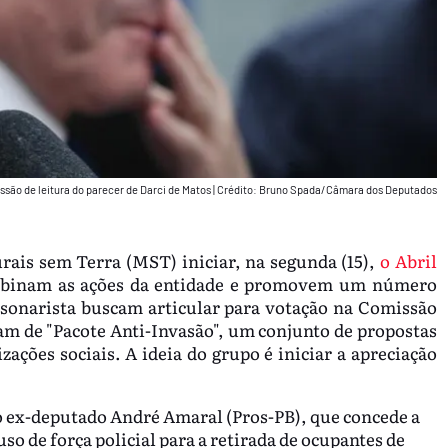
essão de leitura do parecer de Darci de Matos
|
Crédito: Bruno Spada/Câmara dos Deputados
ais sem Terra (MST) iniciar, na segunda (15),
o Abril
turbinam as ações da entidade e promovem um número
lsonarista buscam articular para votação na Comissão
ram de "Pacote Anti-Invasão", um conjunto de propostas
ações sociais. A ideia do grupo é iniciar a apreciação
do ex-deputado André Amaral (Pros-PB), que concede a
uso de força policial para a retirada de ocupantes de