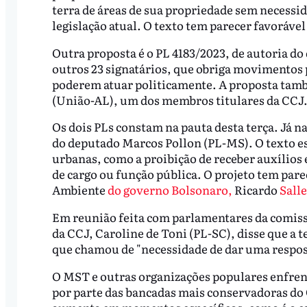
terra de áreas de sua propriedade sem necessi
legislação atual. O texto tem parecer favoráve
Outra proposta é o PL 4183/2023, de autoria d
outros 23 signatários, que obriga movimentos 
poderem atuar politicamente. A proposta tamb
(União-AL), um dos membros titulares da CCJ
Os dois PLs constam na pauta desta terça. Já na 
do deputado Marcos Pollon (PL-MS). O texto es
urbanas, como a proibição de receber auxílios 
de cargo ou função pública. O projeto tem par
Ambiente
do governo Bolsonaro,
Ricardo
Salle
Em reunião feita com parlamentares da comissão
da CCJ, Caroline de Toni (PL-SC), disse que a t
que chamou de "necessidade de dar uma respos
O MST e outras organizações populares enfren
por parte das bancadas mais conservadoras do