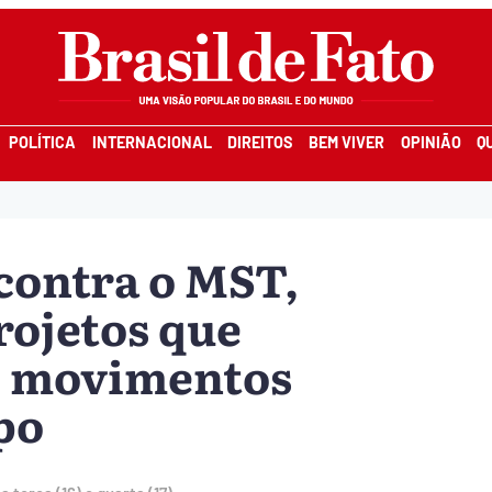
POLÍTICA
INTERNACIONAL
DIREITOS
BEM VIVER
OPINIÃO
Q
contra o MST,
rojetos que
de movimentos
po