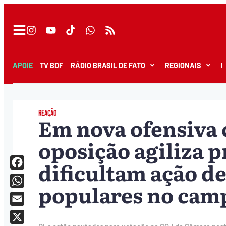
APOIE
TV BDF
RÁDIO BRASIL DE FATO
REGIONAIS
I
REAÇÃO
Em nova ofensiva 
oposição agiliza p
dificultam ação 
Facebook
populares no cam
WhatsApp
Email