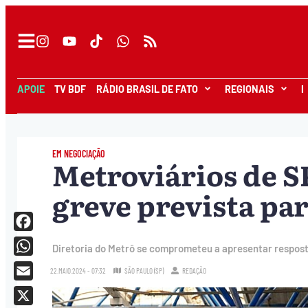
APOIE
TV BDF
RÁDIO BRASIL DE FATO
REGIONAIS
I
EM NEGOCIAÇÃO
Metroviários de 
greve prevista par
Facebook
Diretoria do Metrô se comprometeu a apresentar respost
WhatsApp
22.MAIO.2024 - 07:32
SÃO PAULO (SP)
REDAÇÃO
Email