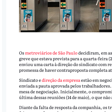
Os
metroviários de São Paulo
decidiram, em ass
greve que estava prevista para a quarta-feira (
enviou uma carta à direção do sindicato com re
promessa de haver contraproposta completa até
Sindicato e
direção da empresa
estão em negoci
enviada a pauta aprovada pelos trabalhadores. 
mesa de negociação. Inicialmente, o compromi
última dessas reuniões (14 de maio), o que não
Diante da falta de resposta da companhia, os 