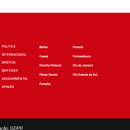
POLÍTICA
Bahia
Paraná
INTERNACIONAL
Ceará
Pernambuco
DIREITOS
Distrito Federal
Rio de Janeiro
BEM VIVER
Minas Gerais
Rio Grande do Sul
SOCIOAMBIENTAL
Paraíba
OPINIÃO
zidos, desde que não sejam alterados e que se deem os devidos créditos.
ação.
GDPR