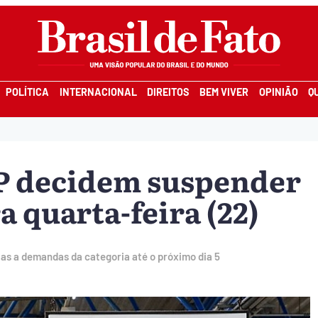
POLÍTICA
INTERNACIONAL
DIREITOS
BEM VIVER
OPINIÃO
Q
SP decidem suspender
a quarta-feira (22)
as a demandas da categoria até o próximo dia 5