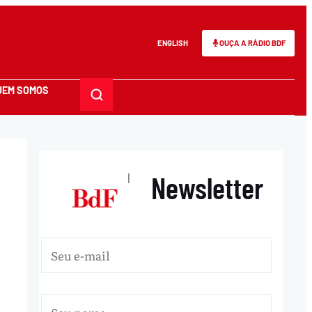
ENGLISH
OUÇA A RÁDIO BDF
UEM SOMOS
Newsletter
|