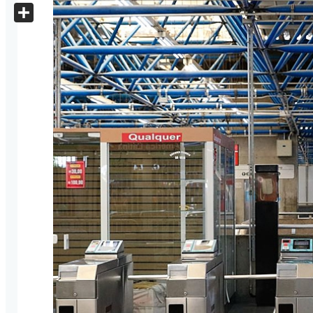
X
Share