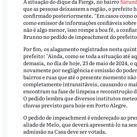
A situação do dique da Fiergs, no bairro
Sarand
que as pessoas deixassem a região, o prefeito
confirmado posteriormente. "Em casos como os 
como emissor de informações confiáveis sobre 
não é algo menor, isso rompe a boa fé, a confi
Brunno no pedido de impeachment do prefeito
Por fim, os alagamento registrados nesta quint
prefeito: "Ainda, como se toda a situação até a
demasia, no dia de hoje, 23 de maio de 2024, o 
novamente por negligência e omissão do pode
bairros e ruas que até o presente momento não 
completamente intransitáveis, causando o maio
encontram na fase de limpeza e reconstrução de 
O pedido lembra que diversos institutos mete
chuvas previsto para hoje em Porto Alegre.
O pedido de impeachment é endereçado ao pres
aliado de Melo, que deverá apresentá-lo na se
admissão na Casa deve ser votada.