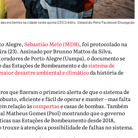
 das enchentes na cidade nesta quinta (23)
|
Crédito: Sebastião Melo/Facebook/Divulgação
to Alegre,
Sebastião Melo (MDB)
, foi protocolado na
ira (23). Assinado por Brunno Mattos da Silva,
Moradores de Porto Alegre (Uampa), o documento se
do das Estações de Bombeamento e do
sistema de
maior desastre ambiental e climático
da história de
os que fizeram o primeiro alerta de que o sistema de
busto, eficiente e fácil de operar e manter – mas falta
em relação às
comportas
e casas de bombas. Também
ual Matheus Gomes (Psol) mostrando que o governo
ríticas nas Estações de Bombeamento desde 2018,
rouxe à atenção a possibilidade de falhas no sistema.