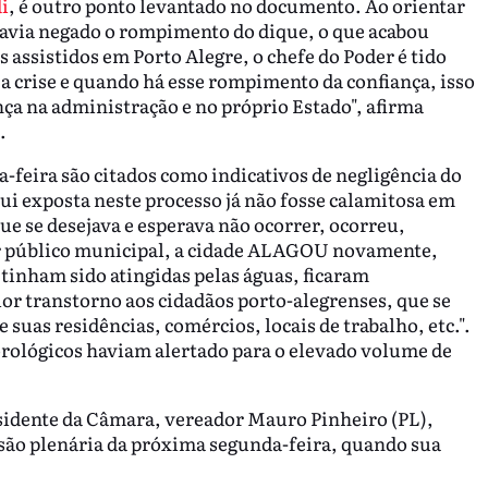
i
, é outro ponto levantado no documento. Ao orientar
 havia negado o rompimento do dique, o que acabou
assistidos em Porto Alegre, o chefe do Poder é tido
a crise e quando há esse rompimento da confiança, isso
ança na administração e no próprio Estado", afirma
.
a-feira são citados como indicativos de negligência do
qui exposta neste processo já não fosse calamitosa em
que se desejava e esperava não ocorrer, ocorreu,
r público municipal, a cidade ALAGOU novamente,
tinham sido atingidas pelas águas, ficaram
r transtorno aos cidadãos porto-alegrenses, que se
suas residências, comércios, locais de trabalho, etc.".
orológicos haviam alertado para o elevado volume de
idente da Câmara, vereador Mauro Pinheiro (PL),
ssão plenária da próxima segunda-feira, quando sua