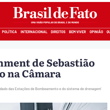
POLÍTICA
INTERNACIONAL
DIREITOS
BEM VIVER
OPINIÃO
Q
hment de Sebastião
do na Câmara
uidado das Estações de Bombeamento e do sistema de drenagem'