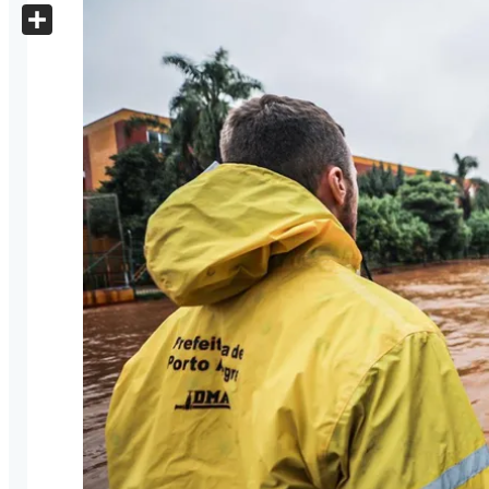
X
Share