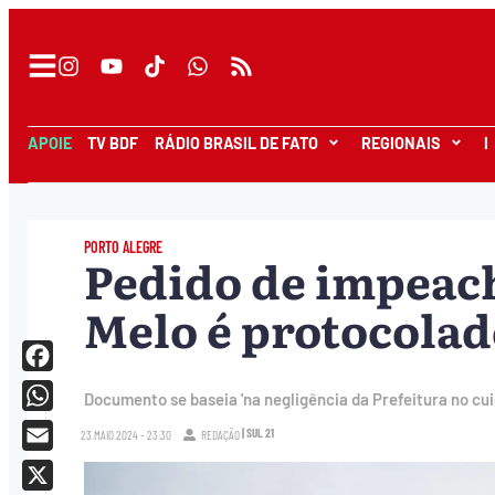
APOIE
TV BDF
RÁDIO BRASIL DE FATO
REGIONAIS
I
PORTO ALEGRE
Pedido de impeac
Melo é protocola
Facebook
Documento se baseia 'na negligência da Prefeitura no c
WhatsApp
| SUL 21
23.MAIO.2024 - 23:30
REDAÇÃO
Email