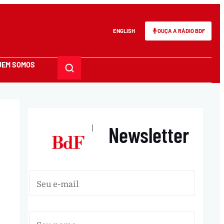
ENGLISH
OUÇA A RÁDIO BDF
UEM SOMOS
Newsletter
|