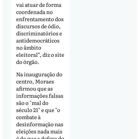
vai atuar de forma
coordenada no
enfrentamento dos
discursos de ódio,
discriminatórios e
antidemocráticos
no âmbito
eleitoral”, diz o site
do órgão.
Na inauguração do
centro, Moraes
afirmou que as
informações falsas
são o "mal do
século 21" e que "o
combate à
desinformação nas
eleições nada mais
é do que a defesa do