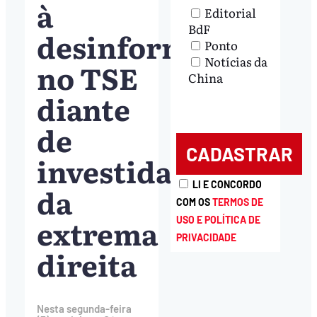
à
Editorial
BdF
desinformação
Ponto
Notícias da
no TSE
China
diante
de
investidas
LI E CONCORDO
da
COM OS
TERMOS DE
extrema
USO E POLÍTICA DE
PRIVACIDADE
direita
Nesta segunda-feira