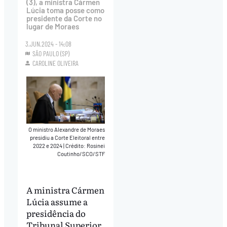
(3), a ministra Cármen
Lúcia toma posse como
presidente da Corte no
lugar de Moraes
3.JUN.2024 - 14:08
SÃO PAULO (SP)
CAROLINE OLIVEIRA
O ministro Alexandre de Moraes
presidiu a Corte Eleitoral entre
2022 e 2024
|
Crédito: Rosinei
Coutinho/SCO/STF
A ministra Cármen
Lúcia assume a
presidência do
Tribunal Superior