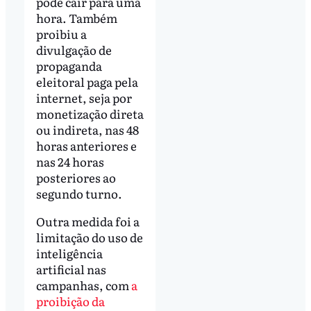
pode cair para uma
hora. Também
proibiu a
divulgação de
propaganda
eleitoral paga pela
internet, seja por
monetização direta
ou indireta, nas 48
horas anteriores e
nas 24 horas
posteriores ao
segundo turno.
Outra medida foi a
limitação do uso de
inteligência
artificial nas
campanhas, com
a
proibição da