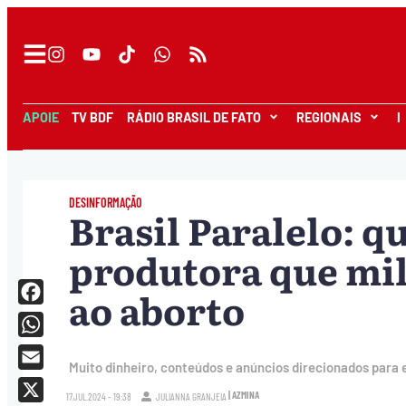
APOIE
TV BDF
RÁDIO BRASIL DE FATO
REGIONAIS
I
DESINFORMAÇÃO
Brasil Paralelo: q
produtora que mili
ao aborto
Facebook
WhatsApp
Muito dinheiro, conteúdos e anúncios direcionados para 
Email
| AZMINA
17.JUL.2024 - 19:38
JULIANNA GRANJEIA