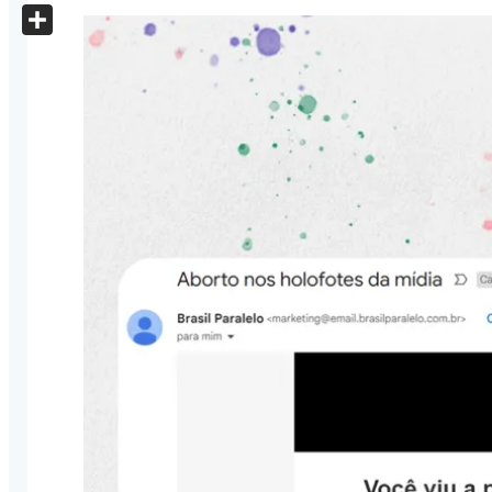
X
Share