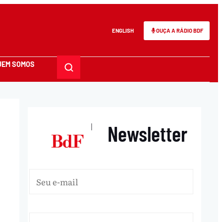
ENGLISH
OUÇA A RÁDIO BDF
UEM SOMOS
Newsletter
|