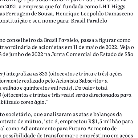
Em 2021, a empresa que foi fundada como LHT Higgs
cas Ferrugem de Souza, Henrique Leopoldo Damasceno
onstituição e seu nome para: Brasil Paralelo
mo conselheiro da
Brasil Paralelo
, passa a figurar como
raordinária de acionistas em 11 de maio de 2022. Veja o
8 de junho de 2022 na Junta Comercial do Estado de São
 integraliza as 833 (oitocentos e trinta e três) ações
ormente realizado pelo Acionista Subscritor a
ilhão e quinhentos mil reais). Do valor total
 (oitocentos e trinta e três reais) serão direcionados para
abilizado como ágio.”
o societário, que analisaram as atas e balanços da
ntrato de mútuo, isto é, emprestou R$ 1,5 milhão para
nial como Adiantamento para Futuro Aumento de
 a possibilidade de transformar o empréstimo em ações