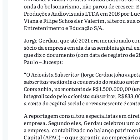
onda do bolsonarismo, não parou de crescer. 
Produções Audiovisuais LTDA em 2016 por Lu
Viana e Filipe Schossler Valerim, alterou sua c
Entretenimento e Educação S/A.
Jorge Gerdau, que até 2021 era mencionado co
sócio da empresa em ata da assembleia geral ext
que diz o documento (com data de registro de 2
Paulo – Jucesp):
“O Acionista Subscritor (Jorge Gerdau Johannpeter)
subscritas mediante a conversão do mútuo anteri
Companhia, no montante de R$ 1.500.000,00 (um m
integralizado pelo acionista subscritor, R$ 833,00
a conta do capital social e o remanescente é cont
A reportagem consultou especialistas em direit
empresa. Segundo eles, Gerdau celebrou um co
a empresa, contabilizado no balanço patrimo
Capital (AFAC) – o que garantiu ao empresário