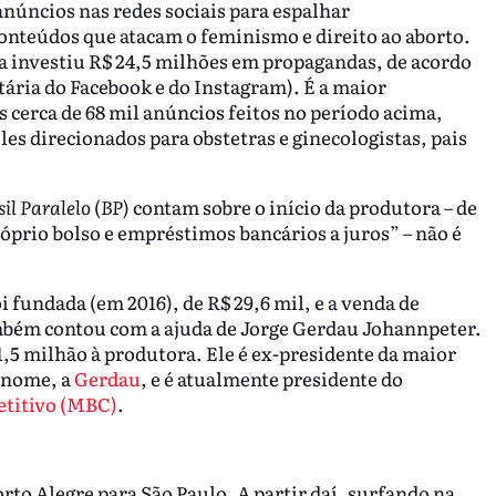
núncios nas redes sociais para espalhar
nteúdos que atacam o feminismo e direito ao aborto.
sa investiu R$ 24,5 milhões em propagandas, de acordo
tária do Facebook e do Instagram). É a maior
s cerca de 68 mil anúncios feitos no período acima,
es direcionados para obstetras e ginecologistas, pais
sil Paralelo
(
BP
) contam sobre o início da produtora – de
prio bolso e empréstimos bancários a juros” – não é
 fundada (em 2016), de R$ 29,6 mil, e a venda de
bém contou com a ajuda de Jorge Gerdau Johannpeter.
5 milhão à produtora. Ele é ex-presidente da maior
renome, a
Gerdau
, e é atualmente presidente do
titivo (MBC)
.
to Alegre para São Paulo. A partir daí, surfando na