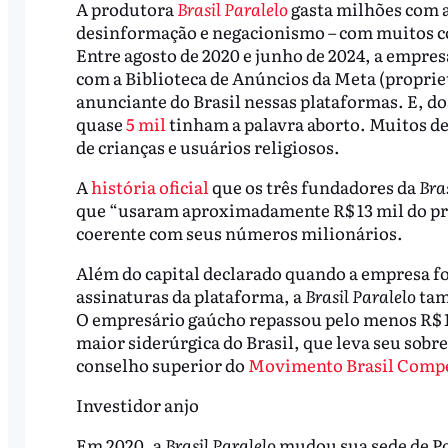
A produtora
Brasil Paralelo
gasta milhões com a
desinformação e negacionismo – com muitos co
Entre agosto de 2020 e junho de 2024, a empre
com a Biblioteca de Anúncios da Meta (proprie
anunciante do Brasil nessas plataformas. E, do
quase
5 mil
tinham a palavra aborto. Muitos del
de crianças e usuários religiosos.
A
história oficial
que os três fundadores da
Bra
que “usaram aproximadamente R$ 13 mil do pró
coerente com seus números milionários.
Além do capital declarado quando a empresa foi
assinaturas da plataforma, a
Brasil Paralelo
tam
O empresário gaúcho repassou pelo menos R$ 1,
maior siderúrgica do Brasil, que leva seu sob
conselho superior do
Movimento Brasil Compe
Investidor anjo
Em 2020, a
Brasil Paralelo
mudou sua sede de Por