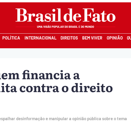
POLÍTICA
INTERNACIONAL
DIREITOS
BEM VIVER
OPINIÃO
Q
uem financia a
ta contra o direito
espalhar desinformação e manipular a opinião pública sobre o tema