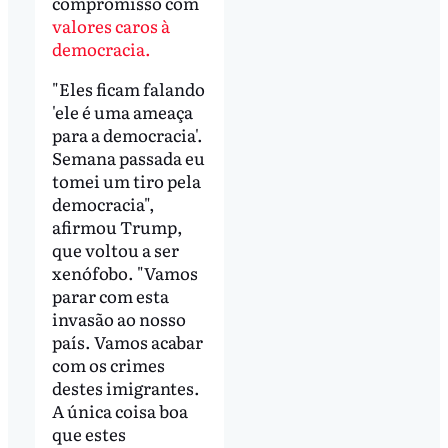
compromisso com
valores caros à
democracia.
"Eles ficam falando
'ele é uma ameaça
para a democracia'.
Semana passada eu
tomei um tiro pela
democracia",
afirmou Trump,
que voltou a ser
xenófobo. "Vamos
parar com esta
invasão ao nosso
país. Vamos acabar
com os crimes
destes imigrantes.
A única coisa boa
que estes