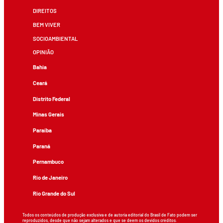
DIREITOS
BEM VIVER
SOCIOAMBIENTAL
OPINIÃO
Bahia
Ceará
Distrito Federal
Minas Gerais
Paraíba
Paraná
Pernambuco
Rio de Janeiro
Rio Grande do Sul
Todos os conteúdos de produção exclusiva e de autoria editorial do Brasil de Fato podem ser
reproduzidos, desde que não sejam alterados e que se deem os devidos créditos.