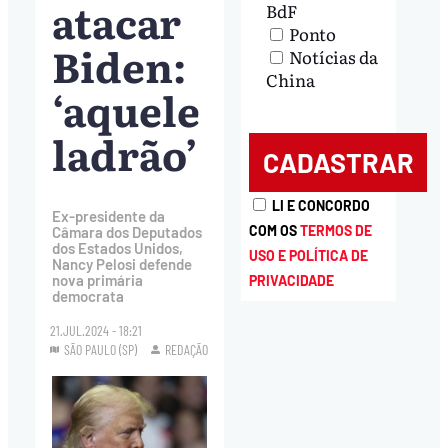
atacar
BdF
Ponto
Biden:
Notícias da
China
‘aquele
ladrão’
LI E CONCORDO
Ex-presidente da
COM OS
TERMOS DE
Câmara dos Deputados
dos Estados Unidos,
USO E POLÍTICA DE
Nancy Pelosi defende
nova primária
PRIVACIDADE
democrata
21.JUL.2024 - 18:21
SÃO PAULO (SP)
REDAÇÃO