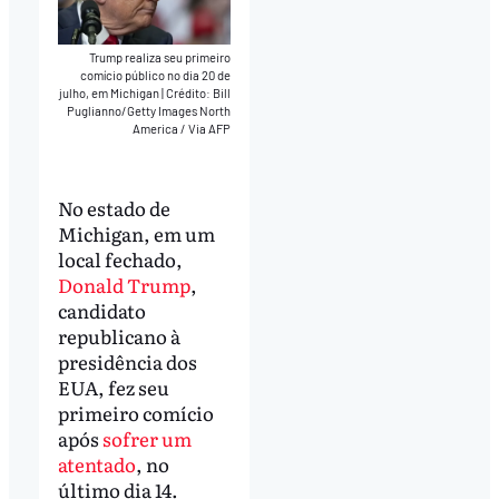
Trump realiza seu primeiro
comício público no dia 20 de
julho, em Michigan
|
Crédito: Bill
Puglianno/Getty Images North
America / Via AFP
No estado de
Michigan, em um
local fechado,
Donald Trump
,
candidato
republicano à
presidência dos
EUA, fez seu
primeiro comício
após
sofrer um
atentado
, no
último dia 14.