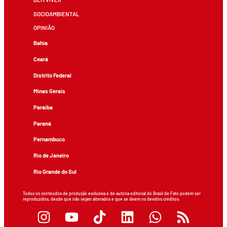
SOCIOAMBIENTAL
OPINIÃO
Bahia
Ceará
Distrito Federal
Minas Gerais
Paraíba
Paraná
Pernambuco
Rio de Janeiro
Rio Grande do Sul
Todos os conteúdos de produção exclusiva e de autoria editorial do Brasil de Fato podem ser
reproduzidos, desde que não sejam alterados e que se deem os devidos créditos.