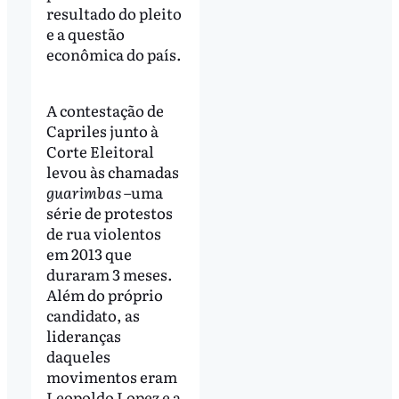
resultado do pleito
e a questão
econômica do país.
A contestação de
Capriles junto à
Corte Eleitoral
levou às chamadas
guarimbas
–uma
série de protestos
de rua violentos
em 2013 que
duraram 3 meses.
Além do próprio
candidato, as
lideranças
daqueles
movimentos eram
Leopoldo Lopez e a