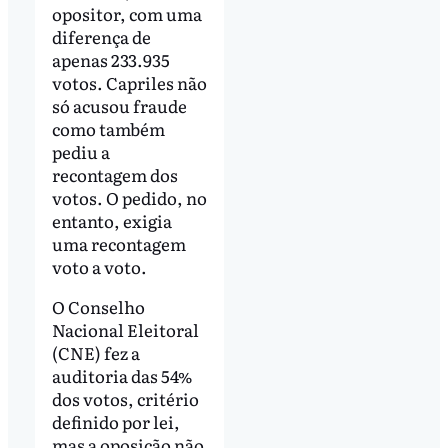
opositor, com uma
diferença de
apenas 233.935
votos. Capriles não
só acusou fraude
como também
pediu a
recontagem dos
votos. O pedido, no
entanto, exigia
uma recontagem
voto a voto.
O Conselho
Nacional Eleitoral
(CNE) fez a
auditoria das 54%
dos votos, critério
definido por lei,
mas a oposição não