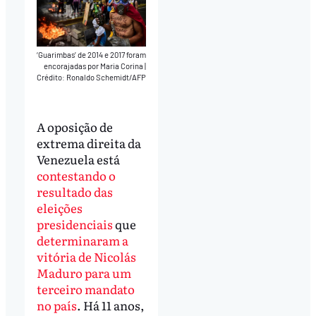
‘Guarimbas’ de 2014 e 2017 foram
encorajadas por Maria Corina
|
Crédito: Ronaldo Schemidt/AFP
A oposição de
extrema direita da
Venezuela está
contestando o
resultado das
eleições
presidenciais
que
determinaram a
vitória de Nicolás
Maduro para um
terceiro mandato
no país
. Há 11 anos,