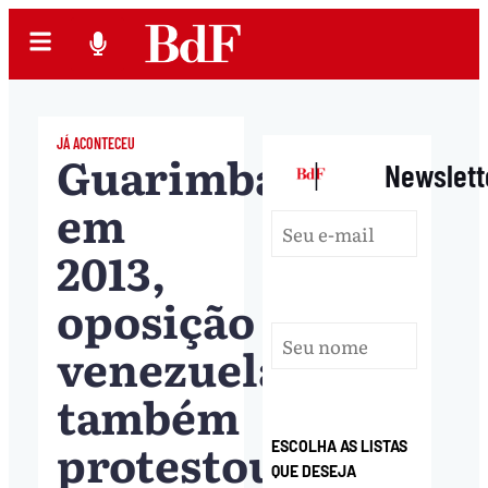
JÁ ACONTECEU
Guarimbas:
|
Newslett
em
2013,
oposição
venezuelana
também
protestou
ESCOLHA AS LISTAS
QUE DESEJA