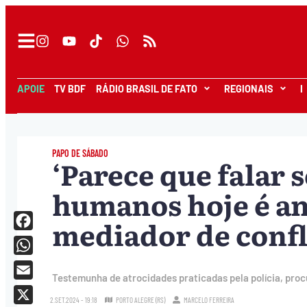
APOIE
TV BDF
RÁDIO BRASIL DE FATO
REGIONAIS
I
PAPO DE SÁBADO
‘Parece que falar 
humanos hoje é an
mediador de confl
Facebook
WhatsApp
Testemunha de atrocidades praticadas pela polícia, proc
Email
2.SET.2024 - 19:18
PORTO ALEGRE (RS)
MARCELO FERREIRA