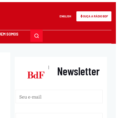
ENGLISH
OUÇA A RÁDIO BDF
UEM SOMOS
Newsletter
|