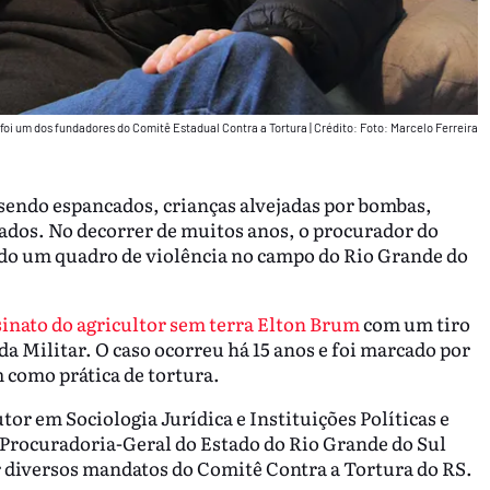
oi um dos fundadores do Comitê Estadual Contra a Tortura
|
Crédito: Foto: Marcelo Ferreira
 sendo espancados, crianças alvejadas por bombas,
nados. No decorrer de muitos anos, o procurador do
ado um quadro de violência no campo do Rio Grande do
sinato do agricultor sem terra Elton Brum
com um tiro
da Militar. O caso ocorreu há 15 anos e foi marcado por
 como prática de tortura.
r em Sociologia Jurídica e Instituições Políticas e
rocuradoria-Geral do Estado do Rio Grande do Sul
 diversos mandatos do Comitê Contra a Tortura do RS.