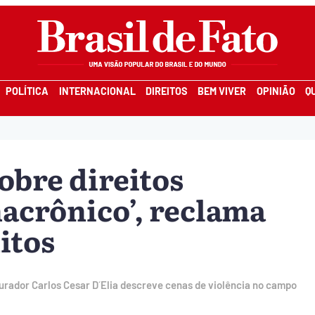
POLÍTICA
INTERNACIONAL
DIREITOS
BEM VIVER
OPINIÃO
Q
sobre direitos
acrônico’, reclama
itos
urador Carlos Cesar D´Elia descreve cenas de violência no campo