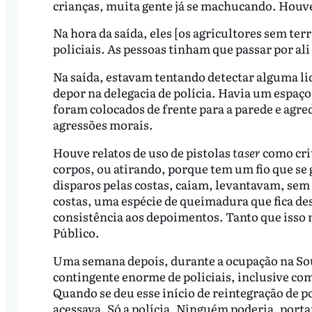
crianças, muita gente já se machucando. Houve 
Na hora da saída, eles [os agricultores sem te
policiais. As pessoas tinham que passar por al
Na saída, estavam tentando detectar alguma l
depor na delegacia de polícia. Havia um espaço
foram colocados de frente para a parede e agre
agressões morais.
Houve relatos de uso de pistolas
taser
como cri
corpos, ou atirando, porque tem um fio que se
disparos pelas costas, caiam, levantavam, sem 
costas, uma espécie de queimadura que fica d
consistência aos depoimentos. Tanto que isso
Público.
Uma semana depois, durante a ocupação na Sou
contingente enorme de policiais, inclusive co
Quando se deu esse início de reintegração de 
acessava. Só a polícia. Ninguém poderia, port