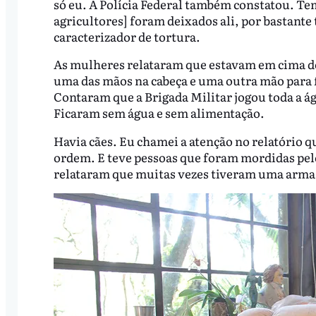
só eu. A Polícia Federal também constatou. Te
agricultores] foram deixados ali, por bastant
caracterizador de tortura.
As mulheres relataram que estavam em cima de
uma das mãos na cabeça e uma outra mão para f
Contaram que a Brigada Militar jogou toda a á
Ficaram sem água e sem alimentação.
Havia cães. Eu chamei a atenção no relatório q
ordem. E teve pessoas que foram mordidas pel
relataram que muitas vezes tiveram uma arma a