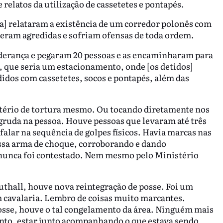
relatos da utilização de cassetetes e pontapés.
rra] relataram a existência de um corredor polonês com
i eram agredidas e sofriam ofensas de toda ordem.
iderança e pegaram 20 pessoas e as encaminharam para
, que seria um estacionamento, onde [os detidos]
didos com cassetetes, socos e pontapés, além das
tério de tortura mesmo. Ou tocando diretamente nos
 gruda na pessoa. Houve pessoas que levaram até três
falar na sequência de golpes físicos. Havia marcas nas
essa arma de choque, corroborando e dando
 nunca foi contestado. Nem mesmo pelo Ministério
thall, houve nova reintegração de posse. Foi um
m cavalaria. Lembro de coisas muito marcantes.
posse, houve o tal congelamento da área. Ninguém mais
anto, estar junto acompanhando o que estava sendo