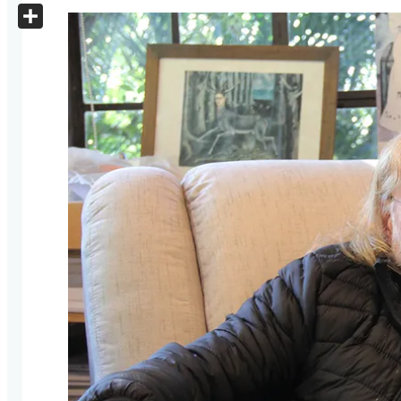
X
Share