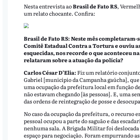
Nesta entrevista ao
Brasil de Fato RS
, Vermel
um relato chocante. Confira:
Brasil de Fato RS: Neste mês completaram-se
Comitê Estadual Contra a Tortura e ouviu as
esquecidas, nos recorde o que aconteceu na
relataram sobre a atuação da polícia?
Carlos César D’Elia:
Fiz um relatório conjunt
Gabriel [município da Campanha gaúcha], que
uma ocupação da prefeitura local em função de
não estavam chegando [às pessoas]. E, uma se
das ordens de reintegração de posse e desocup
No caso da ocupação da prefeitura, o recurso er
pessoal ocupou a parte do saguão e das escadar
nenhuma sala. A Brigada Militar foi deslocada
espaço para negociação. Foram empurrando as 