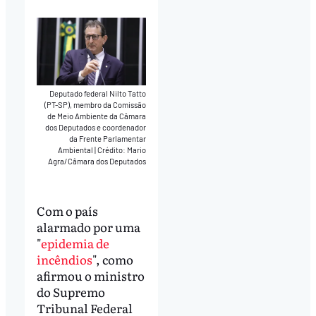
Play
Mute
Download
Deputado federal Nilto Tatto
(PT-SP), membro da Comissão
de Meio Ambiente da Câmara
dos Deputados e coordenador
da Frente Parlamentar
Ambiental
|
Crédito: Mario
Agra/Câmara dos Deputados
Com o país
alarmado por uma
"
epidemia de
incêndios
", como
afirmou o ministro
do Supremo
Tribunal Federal