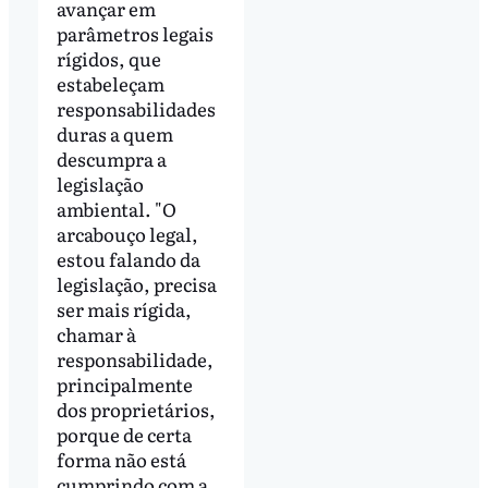
avançar em
parâmetros legais
rígidos, que
estabeleçam
responsabilidades
duras a quem
descumpra a
legislação
ambiental. "O
arcabouço legal,
estou falando da
legislação, precisa
ser mais rígida,
chamar à
responsabilidade,
principalmente
dos proprietários,
porque de certa
forma não está
cumprindo com a