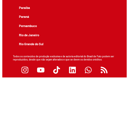
Paraíba
Paraná
Pernambuco
Rio de Janeiro
Rio Grande do Sul
Todos os conteúdos de produção exclusiva e de autoria editorial do Brasil de Fato podem ser
reproduzidos, desde que não sejam alterados e que se deem os devidos créditos.