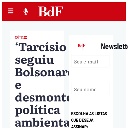
CRÍTICAS
‘Tarcísio
|
Newslett
seguiu
Bolsonaro
e
desmontou
política
ESCOLHA AS LISTAS
ambiental’,
QUE DESEJA
ASSINAR: