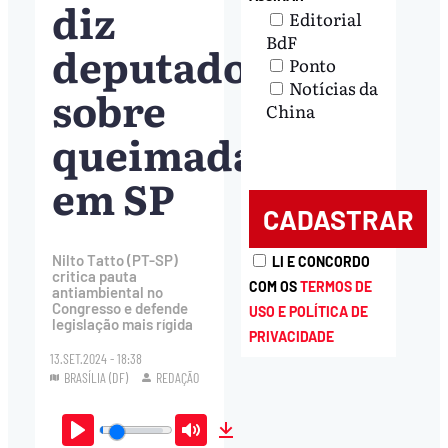
diz
Editorial
BdF
deputado
Ponto
Notícias da
sobre
China
queimadas
em SP
Nilto Tatto (PT-SP)
LI E CONCORDO
critica pauta
COM OS
TERMOS DE
antiambiental no
Congresso e defende
USO E POLÍTICA DE
legislação mais rígida
PRIVACIDADE
13.SET.2024 - 18:38
BRASÍLIA (DF)
REDAÇÃO