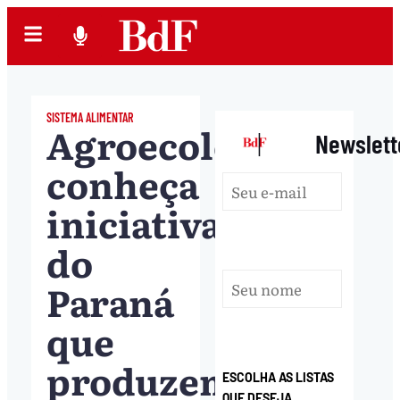
SISTEMA ALIMENTAR
Agroecologia:
|
Newslett
conheça
iniciativas
do
Paraná
que
produzem
ESCOLHA AS LISTAS
QUE DESEJA