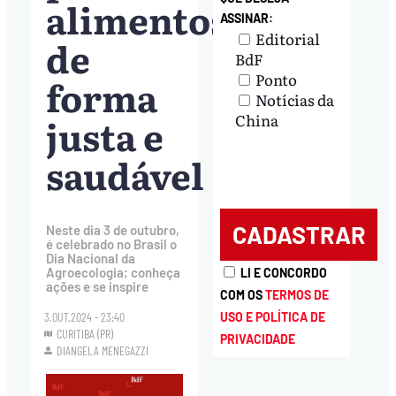
alimentos
ASSINAR:
Editorial
de
BdF
Ponto
forma
Notícias da
justa e
China
saudável
Neste dia 3 de outubro,
é celebrado no Brasil o
Dia Nacional da
Agroecologia; conheça
LI E CONCORDO
ações e se inspire
COM OS
TERMOS DE
USO E POLÍTICA DE
3.OUT.2024 - 23:40
CURITIBA (PR)
PRIVACIDADE
DIANGELA MENEGAZZI