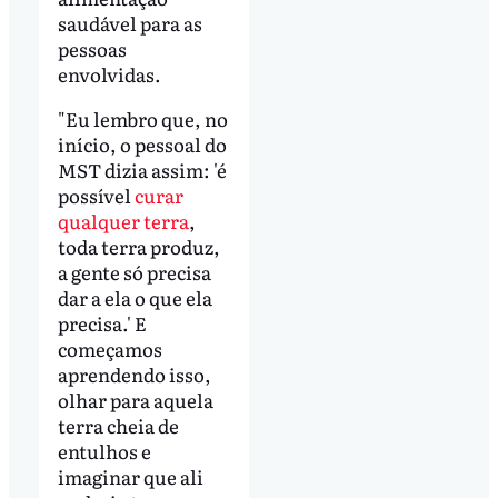
saudável para as
pessoas
envolvidas.
"Eu lembro que, no
início, o pessoal do
MST dizia assim: 'é
possível
curar
qualquer terra
,
toda terra produz,
a gente só precisa
dar a ela o que ela
precisa.' E
começamos
aprendendo isso,
olhar para aquela
terra cheia de
entulhos e
imaginar que ali