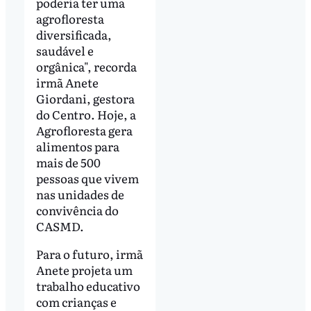
poderia ter uma
agrofloresta
diversificada,
saudável e
orgânica", recorda
irmã Anete
Giordani, gestora
do Centro. Hoje, a
Agrofloresta gera
alimentos para
mais de 500
pessoas que vivem
nas unidades de
convivência do
CASMD.
Para o futuro, irmã
Anete projeta um
trabalho educativo
com crianças e