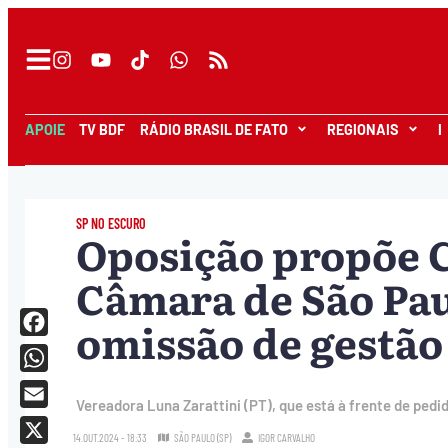
APOIE
TV BDF
RÁDIO BRASIL DE FATO
REGIONAIS
I
SP NO ESCURO
Oposição propõe 
Câmara de São Pau
omissão de gestã
Facebook
WhatsApp
Vereadora Luna Zarattini (PT), que está à frente de pedi
Email
14.OUT.2024 - 18:33
SÃO PAULO (SP)
IGOR CARVALHO