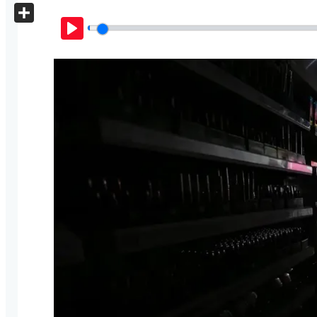
X
Share
Play