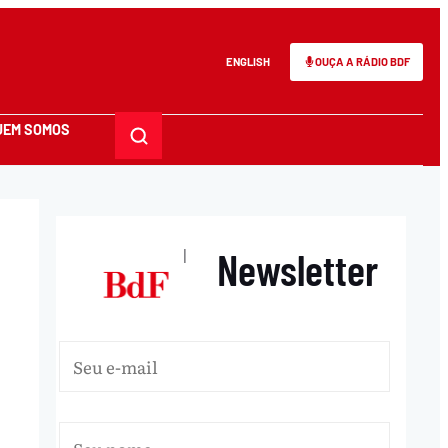
ENGLISH
OUÇA A RÁDIO BDF
UEM SOMOS
Newsletter
|