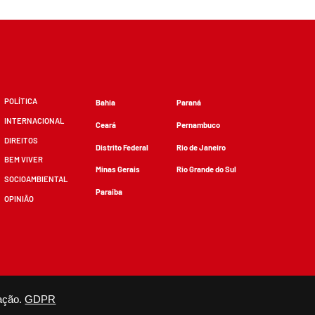
POLÍTICA
Bahia
Paraná
INTERNACIONAL
Ceará
Pernambuco
DIREITOS
Distrito Federal
Rio de Janeiro
BEM VIVER
Minas Gerais
Rio Grande do Sul
SOCIOAMBIENTAL
Paraíba
OPINIÃO
zidos, desde que não sejam alterados e que se deem os devidos créditos.
ação.
GDPR