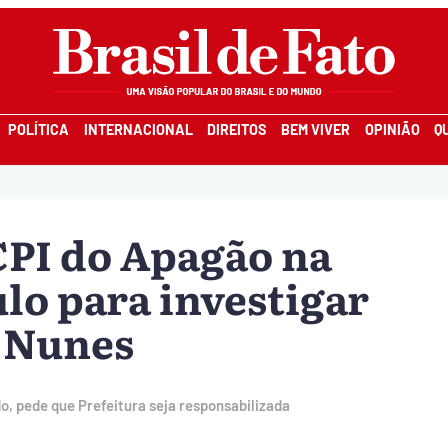
POLÍTICA
INTERNACIONAL
DIREITOS
BEM VIVER
OPINIÃO
Q
CPI do Apagão na
lo para investigar
o Nunes
do, pede que Prefeitura seja responsabilizada