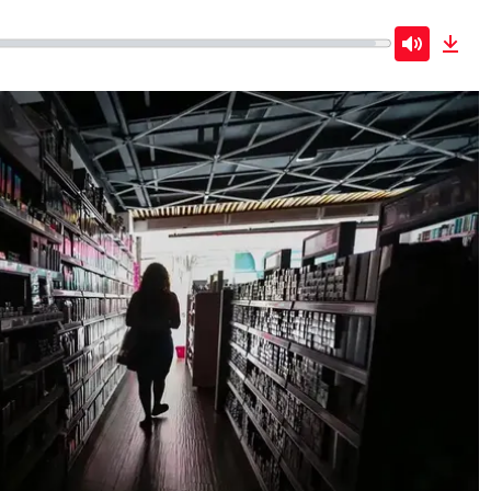
Mute
Dow