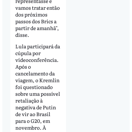
representasse e
vamos tratar então
dos próximos
passos dos Brics a
partir de amanhã",
disse.
Lula participará da
cúpula por
vídeoconferência.
Após o
cancelamento da
viagem, o Kremlin
foi questionado
sobre uma possível
retaliação à
negativa de Putin
de vir ao Brasil
para o G20, em
novembro. À