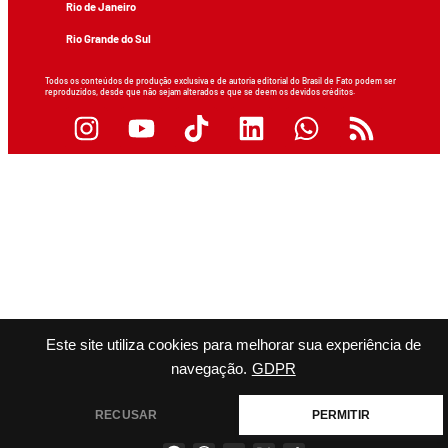
Rio de Janeiro
Rio Grande do Sul
Todos os conteúdos de produção exclusiva e de autoria editorial do Brasil de Fato podem ser
reproduzidos, desde que não sejam alterados e que se deem os devidos créditos.
Este site utiliza cookies para melhorar sua experiência de
navegação.
GDPR
RECUSAR
PERMITIR