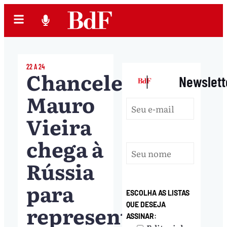
22 A 24
Chanceler
|
Newslett
Mauro
Vieira
chega à
Rússia
para
ESCOLHA AS LISTAS
representar
QUE DESEJA
ASSINAR: