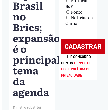
Editorial
Brasil
BdF
no
Ponto
Notícias da
Brics;
China
expansão
é o
principal
LI E CONCORDO
COM OS
TERMOS DE
tema
USO E POLÍTICA DE
PRIVACIDADE
da
agenda
Ministro substitui