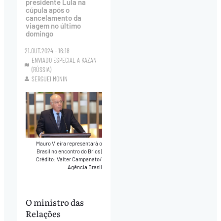
presidente Lula na
cúpula após o
cancelamento da
viagem no último
domingo
21.OUT.2024 - 16:18
ENVIADO ESPECIAL A KAZAN
(RÚSSIA)
SERGUEI MONIN
Mauro Vieira representará o
Brasil no encontro do Brics
|
Crédito: Valter Campanato/
Agência Brasil
O ministro das
Relações