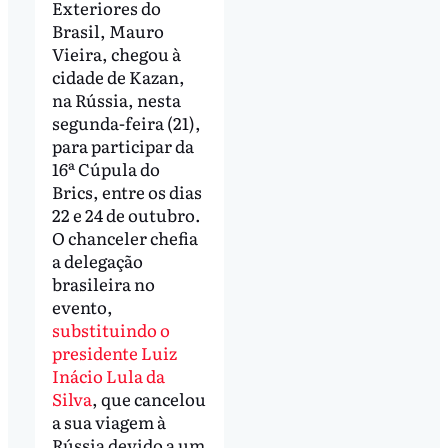
Exteriores do
Brasil, Mauro
Vieira, chegou à
cidade de Kazan,
na Rússia, nesta
segunda-feira (21),
para participar da
16ª Cúpula do
Brics, entre os dias
22 e 24 de outubro.
O chanceler chefia
a delegação
brasileira no
evento,
substituindo o
presidente Luiz
Inácio Lula da
Silva
, que cancelou
a sua viagem à
Rússia devido a um