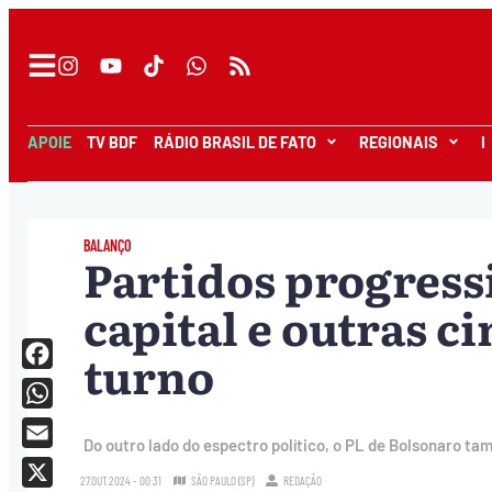
APOIE
TV BDF
RÁDIO BRASIL DE FATO
REGIONAIS
I
BALANÇO
Partidos progres
capital e outras c
turno
Facebook
WhatsApp
Do outro lado do espectro político, o PL de Bolsonaro ta
Email
27.OUT.2024 - 00:31
SÃO PAULO (SP)
REDAÇÃO