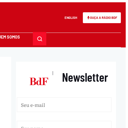
ENGLISH
OUÇA A RÁDIO BDF
UEM SOMOS
Newsletter
|