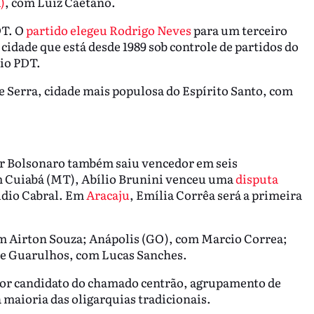
)
, com Luiz Caetano.
DT. O
partido elegeu Rodrigo Neves
para um terceiro
 cidade que está desde 1989 sob controle de partidos do
io PDT.
 Serra, cidade mais populosa do Espírito Santo, com
air Bolsonaro também saiu vencedor em seis
 Em Cuiabá (MT), Abílio Brunini venceu uma
disputa
údio Cabral. Em
Aracaju
, Emília Corrêa será a primeira
m Airton Souza; Anápolis (GO), com Marcio Correa;
; e Guarulhos, com Lucas Sanches.
 por candidato do chamado centrão, agrupamento de
a maioria das oligarquias tradicionais.