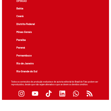
OPINIÃO
Bahia
Ceará
Distrito Federal
Minas Gerais
Paraíba
Paraná
Pernambuco
Rio de Janeiro
Rio Grande do Sul
Todos os conteúdos de produção exclusiva e de autoria editorial do Brasil de Fato podem ser
reproduzidos, desde que não sejam alterados e que se deem os devidos créditos.