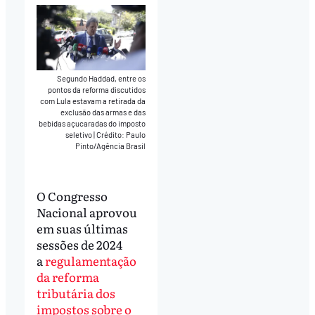
Segundo Haddad, entre os
pontos da reforma discutidos
com Lula estavam a retirada da
exclusão das armas e das
bebidas açucaradas do imposto
seletivo
|
Crédito: Paulo
Pinto/Agência Brasil
O Congresso
Nacional aprovou
em suas últimas
sessões de 2024
a
regulamentação
da reforma
tributária dos
impostos sobre o