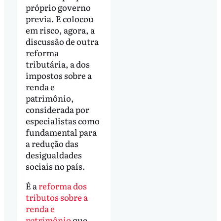
próprio governo
previa. E colocou
em risco, agora, a
discussão de outra
reforma
tributária, a dos
impostos sobre a
renda e
patrimônio,
considerada por
especialistas como
fundamental para
a redução das
desigualdades
sociais no país.
É a
reforma dos
tributos sobre a
renda e
patrimônio
que