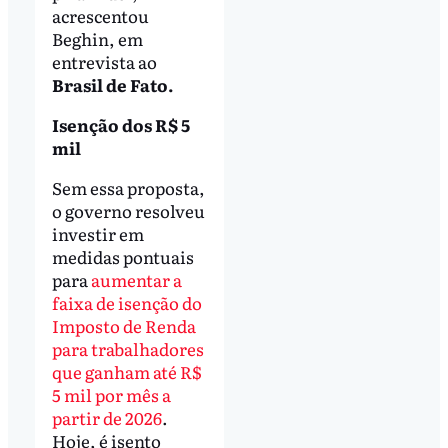
acrescentou
Beghin, em
entrevista ao
Brasil de Fato.
Isenção dos R$ 5
mil
Sem essa proposta,
o governo resolveu
investir em
medidas pontuais
para
aumentar a
faixa de isenção do
Imposto de Renda
para trabalhadores
que ganham até R$
5 mil por mês a
partir de 2026
.
Hoje, é isento