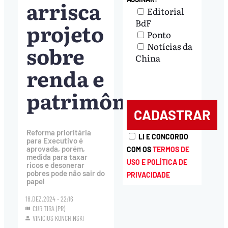
arrisca
Editorial
BdF
projeto
Ponto
Notícias da
sobre
China
renda e
patrimônio
Reforma prioritária
LI E CONCORDO
para Executivo é
aprovada, porém,
COM OS
TERMOS DE
medida para taxar
USO E POLÍTICA DE
ricos e desonerar
pobres pode não sair do
PRIVACIDADE
papel
18.DEZ.2024 - 22:16
CURITIBA (PR)
VINICIUS KONCHINSKI