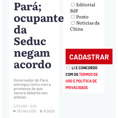
Pará;
Editorial
BdF
ocupantes
Ponto
Notícias da
da
China
Seduc
negam
acordo
LI E CONCORDO
COM OS
TERMOS DE
Governador do Pará
USO E POLÍTICA DE
entregou texto com a
PRIVACIDADE
promessa de que
haverá debates nas
aldeias
3.FEV.2025 - 01:34
SÃO PAULO (SP)
REDAÇÃO