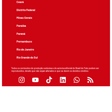
Ceará
Distrito Federal
Minas Gerais
Paraíba
Paraná
Pernambuco
Rio de Janeiro
Rio Grande do Sul
Todos os conteúdos de produção exclusiva e de autoria editorial do Brasil de Fato podem ser
reproduzidos, desde que não sejam alterados e que se deem os devidos créditos.