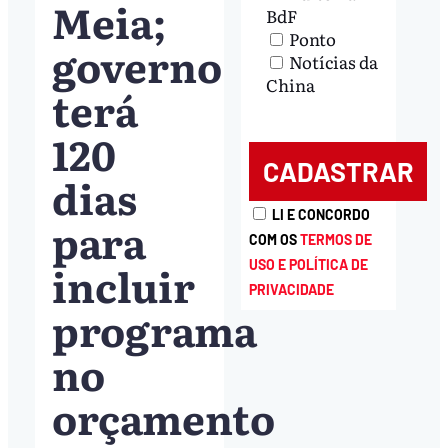
Meia;
BdF
Ponto
governo
Notícias da
China
terá
120
dias
LI E CONCORDO
para
COM OS
TERMOS DE
incluir
USO E POLÍTICA DE
PRIVACIDADE
programa
no
orçamento