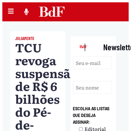
JULGAMENTO
TCU
|
Newslett
revoga
suspensão
de R$ 6
bilhões
do Pé-
ESCOLHA AS LISTAS
QUE DESEJA
de-
ASSINAR:
Editorial