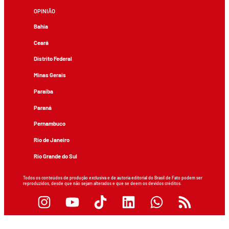
OPINIÃO
Bahia
Ceará
Distrito Federal
Minas Gerais
Paraíba
Paraná
Pernambuco
Rio de Janeiro
Rio Grande do Sul
Todos os conteúdos de produção exclusiva e de autoria editorial do Brasil de Fato podem ser
reproduzidos, desde que não sejam alterados e que se deem os devidos créditos.