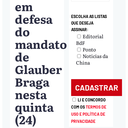
em
defesa
ESCOLHA AS LISTAS
QUE DESEJA
do
ASSINAR:
Editorial
mandato
BdF
Ponto
de
Notícias da
China
Glauber
Braga
nesta
LI E CONCORDO
quinta
COM OS
TERMOS DE
(24)
USO E POLÍTICA DE
PRIVACIDADE