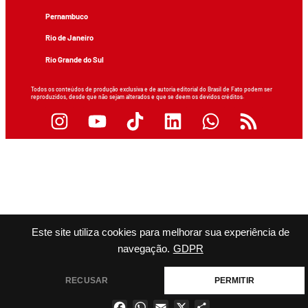
Pernambuco
Rio de Janeiro
Rio Grande do Sul
Todos os conteúdos de produção exclusiva e de autoria editorial do Brasil de Fato podem ser
reproduzidos, desde que não sejam alterados e que se deem os devidos créditos.
Este site utiliza cookies para melhorar sua experiência de
navegação.
GDPR
RECUSAR
PERMITIR
Facebook
WhatsApp
Email
X
Share