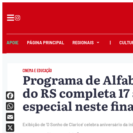
APOIE
PÁGINA PRINCIPAL
REGIONAIS
|
CULTU
CINEMA E EDUCAÇÃO
Programa de Alfab
do RS completa 17
especial neste fin
Facebook
WhatsApp
Email
Exibição de 'O Sonho de Clarice' celebra aniversário da i