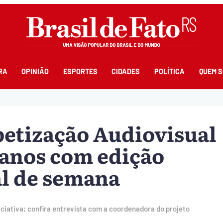
RA
OPINIÃO
ESPORTES
CIDADES
POLÍTICA
QUEM 
etização Audiovisual
 anos com edição
al de semana
niciativa; confira entrevista com a coordenadora do projeto