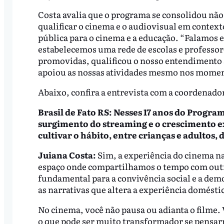
Costa avalia que o programa se consolidou nã
qualificar o cinema e o audiovisual em contex
pública para o cinema e a educação. “Falamos e
estabelecemos uma rede de escolas e professor
promovidas, qualificou o nosso entendimento s
apoiou as nossas atividades mesmo nos moment
Abaixo, confira a entrevista com a coordenado
Brasil de Fato RS: Nesses 17 anos do Progra
surgimento do streaming e o crescimento exp
cultivar o hábito, entre crianças e adultos,
Juiana Costa:
Sim, a experiência do cinema na 
espaço onde compartilhamos o tempo com outra
fundamental para a convivência social e a de
as narrativas que altera a experiência domésti
No cinema, você não pausa ou adianta o filme.
o que pode ser muito transformador se pensa