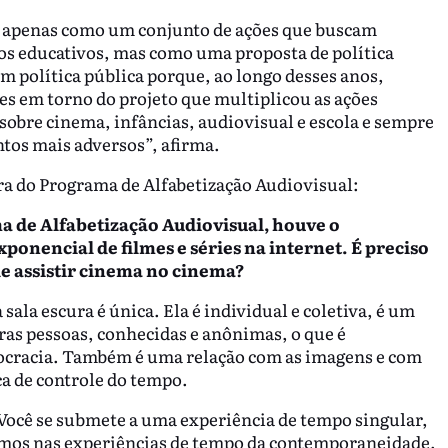
o apenas como um conjunto de ações que buscam
tos educativos, mas como uma proposta de política
m política pública porque, ao longo desses anos,
es em torno do projeto que multiplicou as ações
obre cinema, infâncias, audiovisual e escola e sempre
os mais adversos”, afirma.
ra do Programa de Alfabetização Audiovisual:
ma de Alfabetização Audiovisual, houve o
onencial de filmes e séries na internet. É preciso
 de assistir cinema no cinema?
sala escura é única. Ela é individual e coletiva, é um
s pessoas, conhecidas e anônimas, o que é
mocracia. Também é uma relação com as imagens e com
ca de controle do tempo.
 Você se submete a uma experiência de tempo singular,
rmos nas experiências de tempo da contemporaneidade.