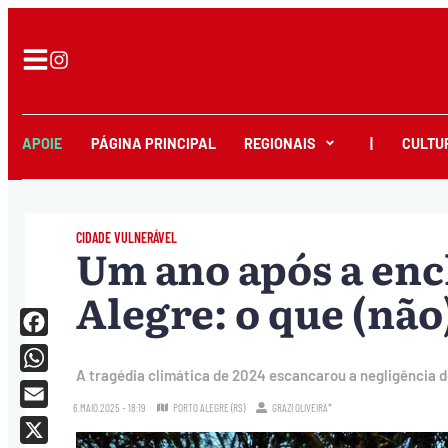
APOIE
PÁGINA PRINCIPAL
REGIONAIS
|
CULTU
CIDADE VULNERÁVEL
Um ano após a en
Alegre: o que (não)
Facebook
A tragédia climática de 2024 escancarou a negligência d
WhatsApp
6.MAIO.2025 - 18:19
PORTO ALEGRE (RS)
GRAZI OLIVEIRA*
Email