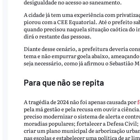
desigualdade no acesso ao saneamento.
A cidade já tem uma experiência com privatizaç
piorou com a CEE Equatorial. Até o prefeito sab
quando precisou naquela situação caótica do in
dirá o restante das pessoas.
Diante desse cenário, a prefeitura deveria cons
tema e não empurrar goela abaixo, ameaçando 
seja necessário, como já afirmou o Sebastião 
Para que não se repita
A tragédia de 2024 não foi apenas causada por
f
pela má gestão e pela recusa em ouvir a ciência
preciso modernizar o sistema de alerta e contr
moradias populares; fortalecer a Defesa Civil;
criar um plano municipal de arborização urba
nas escolas e estabelecer uma política de ar li