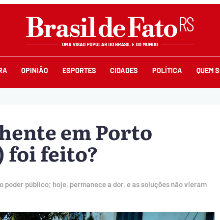
RA
OPINIÃO
ESPORTES
CIDADES
POLÍTICA
QUEM 
chente em Porto
 foi feito?
o poder público; hoje, permanece a dor, e as soluções não vieram