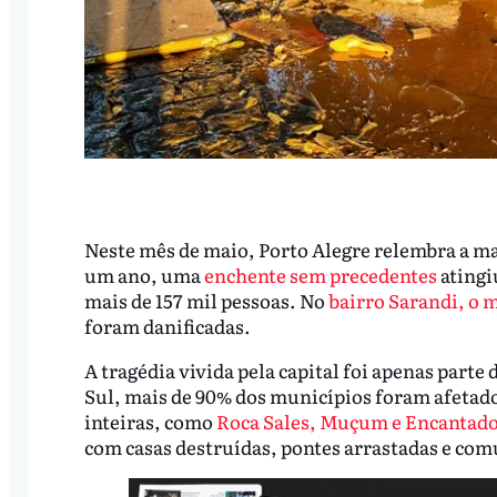
Neste mês de maio, Porto Alegre relembra a mai
um ano, uma
enchente sem precedentes
atingi
mais de 157 mil pessoas. No
bairro Sarandi, o m
foram danificadas.
A tragédia vivida pela capital foi apenas part
Sul, mais de 90% dos municípios foram afetado
inteiras, como
Roca Sales, Muçum e Encantad
com casas destruídas, pontes arrastadas e com