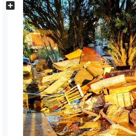
X
Share