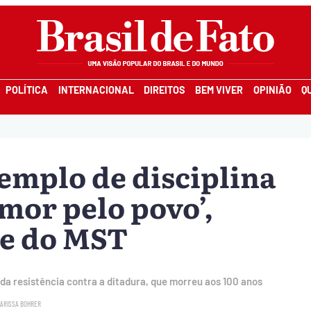
POLÍTICA
INTERNACIONAL
DIREITOS
BEM VIVER
OPINIÃO
Q
xemplo de disciplina
mor pelo povo’,
te do MST
 da resistência contra a ditadura, que morreu aos 100 anos
LARISSA BOHRER