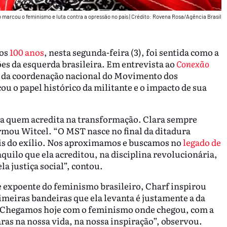
o marcou o feminismo e luta contra a opressão no país
|
Crédito: Rovena Rosa/Agência Brasil
aos
100 anos
, nesta segunda-feira (3), foi sentida como a
es da esquerda brasileira. Em entrevista ao
Conexão
, da coordenação nacional do Movimento dos
u o papel histórico da militante e o impacto de sua
ara quem acredita na transformação. Clara sempre
irmou Witcel. “O MST nasce no final da ditadura
ois do exílio. Nos aproximamos e buscamos no
legado de
quilo que ela acreditou, na disciplina revolucionária,
la justiça social”, contou.
 expoente do feminismo brasileiro, Charf inspirou
meiras bandeiras que ela levanta é justamente a da
 “Chegamos hoje com o feminismo onde chegou, com a
ras na nossa vida, na nossa inspiração”, observou.