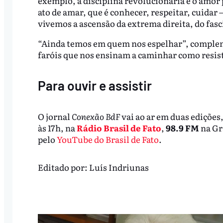
exemplo, a disciplina revolucionária e o amor p
ato de amar, que é conhecer, respeitar, cuidar
vivemos a ascensão da extrema direita, do fasc
“Ainda temos em quem nos espelhar”, complem
faróis que nos ensinam a caminhar como resistê
Para ouvir e assistir
O jornal
Conexão BdF
vai ao ar em duas edições,
às 17h, na
Rádio Brasil de Fato
,
98.9 FM
na Gr
pelo
YouTube do Brasil de Fato
.
Editado por:
Luís Indriunas