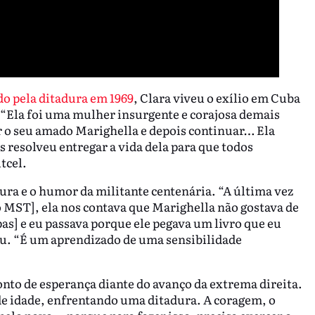
do pela ditadura em 1969
, Clara viveu o exílio em Cuba
. “Ela foi uma mulher insurgente e corajosa demais
er o seu amado Marighella e depois continuar… Ela
s resolveu entregar a vida dela para que todos
tcel.
nura e o humor da militante centenária. “A última vez
o MST], ela nos contava que Marighella não gostava de
pas] e eu passava porque ele pegava um livro que eu
tou. “É um aprendizado de uma sensibilidade
ponto de esperança diante do avanço da extrema direita.
s de idade, enfrentando uma ditadura. A coragem, o