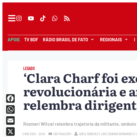
APOIE
TV BDF
RÁDIO BRASIL DE FATO
REGIONAIS
I
LEGADO
‘Clara Charf foi e
revolucionária e a
relembra dirigen
Facebook
WhatsApp
Rosmeri Witcel relembra trajetória da militante, símbolo
Email
3.NOV.2025 - 20:45
SÃO PAULO (SP)
ADELE ROBICHEZ
E
JOSÉ EDUARDO BERNARDES
E