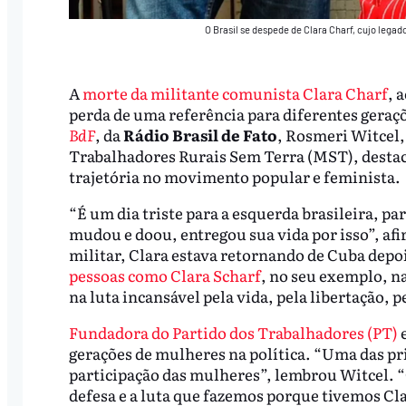
O Brasil se despede de Clara Charf, cujo legad
A
morte da militante comunista Clara Charf
, 
perda de uma referência para diferentes geraçõ
BdF
, da
Rádio Brasil de Fato
, Rosmeri Witcel
Trabalhadores Rurais Sem Terra (MST), destaco
trajetória no movimento popular e feminista.
“É um dia triste para a esquerda brasileira, p
mudou e doou, entregou sua vida por isso”, af
militar, Clara estava retornando de Cuba dep
pessoas como Clara Scharf
, no seu exemplo, na
na luta incansável pela vida, pela libertação, pe
Fundadora do Partido dos Trabalhadores (PT)
e
gerações de mulheres na política. “Uma das pri
participação das mulheres”, lembrou Witcel.
defesa e a luta que fazemos porque tivemos Cla