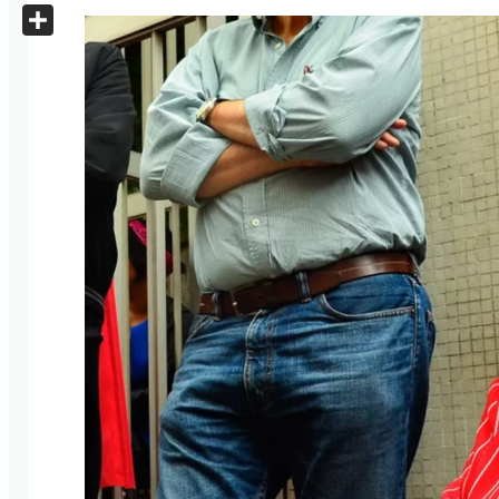
X
Share