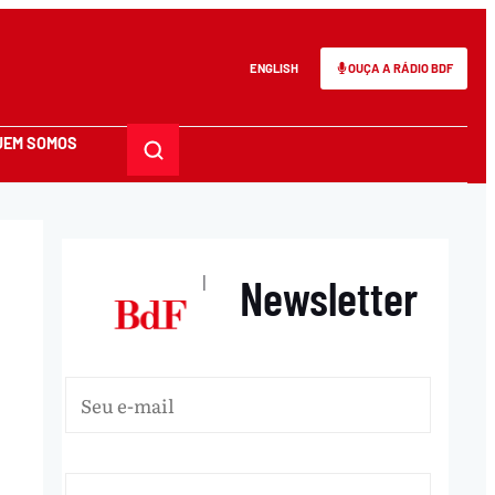
ENGLISH
OUÇA A RÁDIO BDF
UEM SOMOS
Newsletter
|