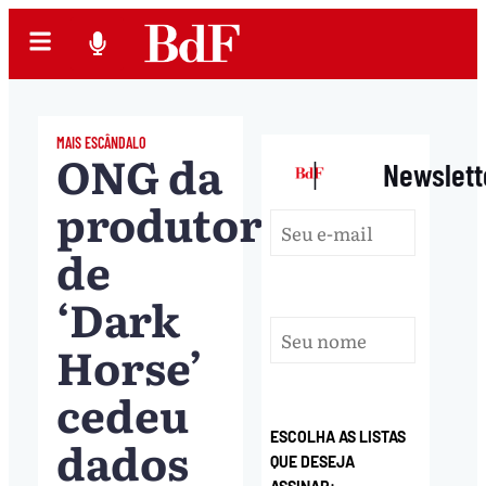
MAIS ESCÂNDALO
ONG da
|
Newslett
produtora
de
‘Dark
Horse’
cedeu
ESCOLHA AS LISTAS
dados
QUE DESEJA