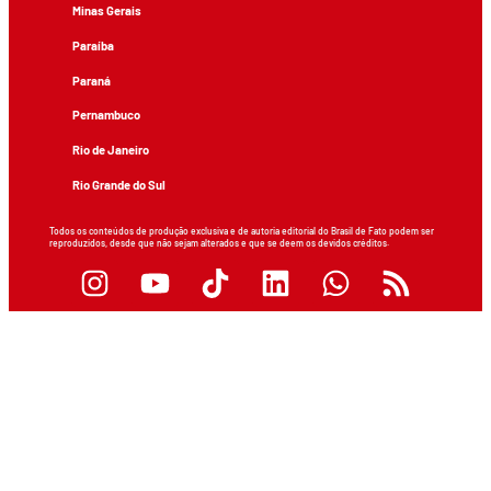
Minas Gerais
Paraíba
Paraná
Pernambuco
Rio de Janeiro
Rio Grande do Sul
Todos os conteúdos de produção exclusiva e de autoria editorial do Brasil de Fato podem ser
reproduzidos, desde que não sejam alterados e que se deem os devidos créditos.