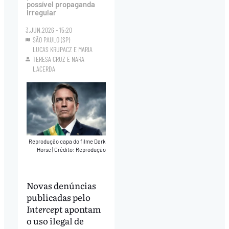
possível propaganda
irregular
3.JUN.2026 - 15:20
SÃO PAULO (SP)
LUCAS KRUPACZ
E
MARIA
TERESA CRUZ
E
NARA
LACERDA
Reprodução capa do filme Dark
Horse
|
Crédito: Reprodução
Novas denúncias
publicadas pelo
Intercept
apontam
o uso ilegal de