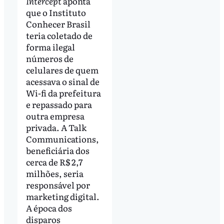
Intercept
aponta
que o Instituto
Conhecer Brasil
teria coletado de
forma ilegal
números de
celulares de quem
acessava o sinal de
Wi-fi da prefeitura
e repassado para
outra empresa
privada. A Talk
Communications,
beneficiária dos
cerca de R$ 2,7
milhões, seria
responsável por
marketing digital.
A época dos
disparos