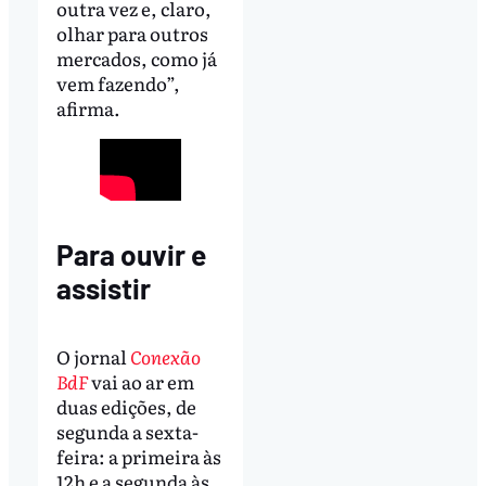
outra vez e, claro,
olhar para outros
mercados, como já
vem fazendo”,
afirma.
Para ouvir e
assistir
O jornal
Conexão
BdF
vai ao ar em
duas edições, de
segunda a sexta-
feira: a primeira às
12h e a segunda às