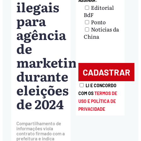
ilegais
ASSINAR:
Editorial
BdF
para
Ponto
agência
Notícias da
China
de
marketing
durante
eleições
LI E CONCORDO
COM OS
TERMOS DE
de 2024
USO E POLÍTICA DE
PRIVACIDADE
Compartilhamento de
informações viola
contrato firmado com a
prefeitura e indica