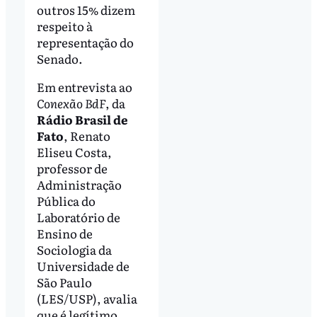
outros 15% dizem
respeito à
representação do
Senado.
Em entrevista ao
Conexão BdF
, da
Rádio Brasil de
Fato
, Renato
Eliseu Costa,
professor de
Administração
Pública do
Laboratório de
Ensino de
Sociologia da
Universidade de
São Paulo
(LES/USP), avalia
que é legítimo