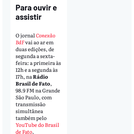
Para ouvir e
assistir
O jornal
Conexão
BdF
vai ao ar em
duas edições, de
segunda a sexta-
feira: a primeira às
12h e a segunda às
17h, na
Rádio
Brasil de Fato
,
98.9 FM na Grande
São Paulo, com
transmissão
simultânea
também pelo
YouTube do Brasil
de Fato
.