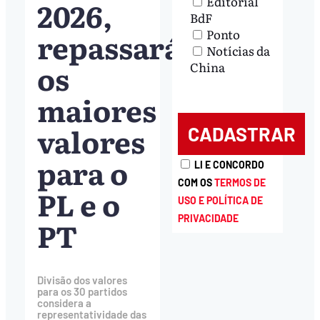
Editorial
2026,
BdF
repassará
Ponto
Notícias da
os
China
maiores
valores
para o
LI E CONCORDO
COM OS
TERMOS DE
PL e o
USO E POLÍTICA DE
PRIVACIDADE
PT
Divisão dos valores
para os 30 partidos
considera a
representatividade das