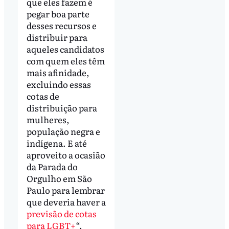
que eles fazem é
pegar boa parte
desses recursos e
distribuir para
aqueles candidatos
com quem eles têm
mais afinidade,
excluindo essas
cotas de
distribuição para
mulheres,
população negra e
indígena. E até
aproveito a ocasião
da Parada do
Orgulho em São
Paulo para lembrar
que deveria haver a
previsão de cotas
para LGBT+
“,