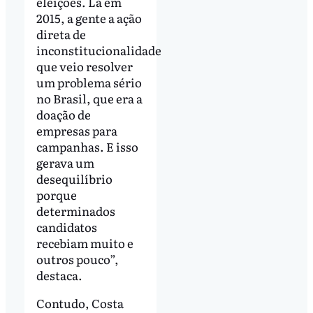
eleições. Lá em
2015, a gente a ação
direta de
inconstitucionalidade
que veio resolver
um problema sério
no Brasil, que era a
doação de
empresas para
campanhas. E isso
gerava um
desequilíbrio
porque
determinados
candidatos
recebiam muito e
outros pouco”,
destaca.
Contudo, Costa