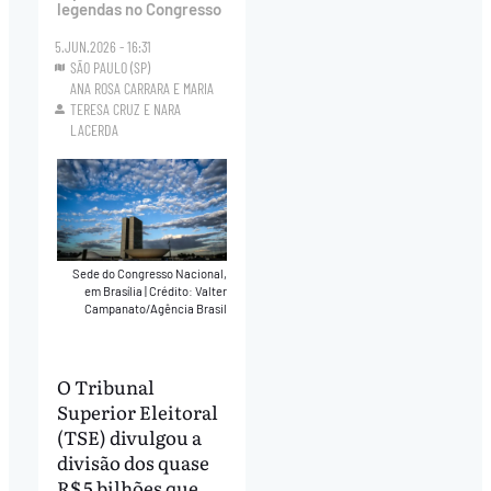
legendas no Congresso
5.JUN.2026 - 16:31
SÃO PAULO (SP)
ANA ROSA CARRARA
E
MARIA
TERESA CRUZ
E
NARA
LACERDA
Sede do Congresso Nacional,
em Brasília
|
Crédito: Valter
Campanato/Agência Brasil
O Tribunal
Superior Eleitoral
(TSE) divulgou a
divisão dos quase
R$ 5 bilhões que