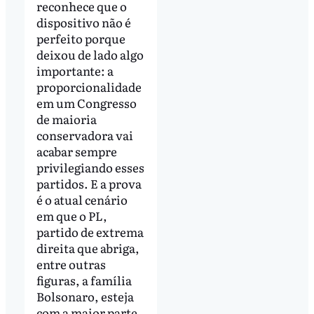
reconhece que o
dispositivo não é
perfeito porque
deixou de lado algo
importante: a
proporcionalidade
em um Congresso
de maioria
conservadora vai
acabar sempre
privilegiando esses
partidos. E a prova
é o atual cenário
em que o PL,
partido de extrema
direita que abriga,
entre outras
figuras, a família
Bolsonaro, esteja
com a maior parte