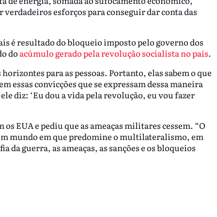
alta de energia, somada ao sufocamento econômico,
er verdadeiros esforços para conseguir dar conta das
aís é resultado do bloqueio imposto pelo governo dos
do do
acúmulo gerado pela revolução socialista no país
.
 horizontes para as pessoas. Portanto, elas sabem o que
stem essas convicções que se expressam dessa maneira
e diz: ‘Eu dou a vida pela revolução, eu vou fazer
om os EUA e pediu que as ameaças militares cessem. “O
Um mundo em que predomine o multilateralismo, em
sofia da guerra, as ameaças, as sanções e os bloqueios