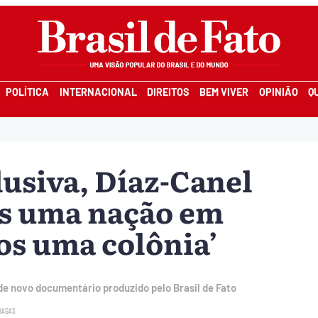
POLÍTICA
INTERNACIONAL
DIREITOS
BEM VIVER
OPINIÃO
Q
lusiva, Díaz-Canel
os uma nação em
os uma colônia’
e novo documentário produzido pelo Brasil de Fato
HAGAS