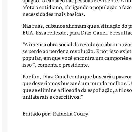
apagão. O cansaço das pessoas é evidente. A f
afeta o cotidiano, obrigando a população a faz
necessidades mais básicas.
Nas ruas, cubanos afirmam que a situação do p
EUA. Essa reflexão, para Díaz-Canel, é resulta
“A imensa obra social da revolução abriu novos
se perde ao perder a revolução. E por isso exi
popular, em que você encontra um camponês e el
isso'”, comenta o presidente.
Por fim, Díaz-Canel conta que buscará a paz c
que deveríamos buscar é um mundo melhor. 
que se elimine a filosofia da espoliação, a filo
unilaterais e coercitivos.”
Editado por:
Rafaella Coury