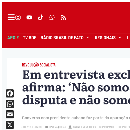
APOIE
TV BDF
RÁDIO BRASIL DE FATO
REGIONAIS
I
REVOLUÇÃO SOCIALISTA
Em entrevista exc
afirma: ‘Não som
disputa e não som
Facebook
WhatsApp
Conversa com presidente cubano faz parte da apuração d
Email
7.JUL.2026 - 07:00
HAVANA (CUBA)
GABRIEL VERA LOPES
E
IGOR CARVALHO
E
RODRIGO C