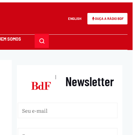
ENGLISH
OUÇA A RÁDIO BDF
UEM SOMOS
Newsletter
|