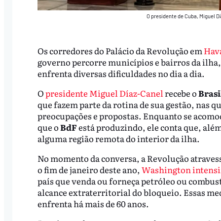
O presidente de Cuba, Miguel Dí
Os corredores do Palácio da Revolução em
Hava
governo percorre municípios e bairros da ilh
enfrenta diversas dificuldades no dia a dia.
O
presidente Miguel Díaz-Canel
recebe o
Brasi
que fazem parte da rotina de sua gestão, nas q
preocupações e propostas. Enquanto se acomod
que o
BdF
está produzindo, ele conta que, além
alguma região remota do interior da ilha.
No momento da conversa, a Revolução atravessa
o fim de janeiro deste ano,
Washington intensi
país que venda ou forneça petróleo ou combustí
alcance extraterritorial do bloqueio. Essas 
enfrenta há mais de 60 anos.