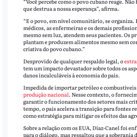
“Você percebe como o povo cubano reage. Não 
que destrua a nossa esperança”, afirma.
“E o povo, em nível comunitário, se organiza. 
médicos, as enfermeiras e os demais profission
mesmo sem luz, atendem seus pacientes. Os pr
plantam e produzem alimentos mesmo sem combu
criativa do povo cubano.”
Desprovido de qualquer respaldo legal, o
estr
tem um impacto devastador sobre todos os aspe
danos incalculáveis à economia do país.
Impedida de importar petróleo e combustíveis, 
produção nacional
. Nesse contexto, o forneci
garantir o funcionamento dos setores mais cr
tempo, o país acelera a transição para fontes r
como estratégia para mitigar os efeitos das ag
Sobre a relação com os EUA, Díaz-Canel foi enf
para o diálogo, mas ressaltou que a soberania 