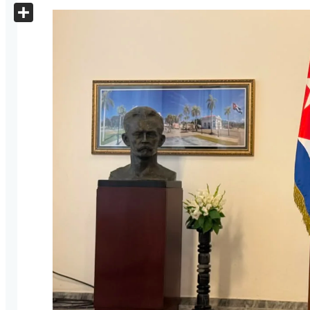
X
Share