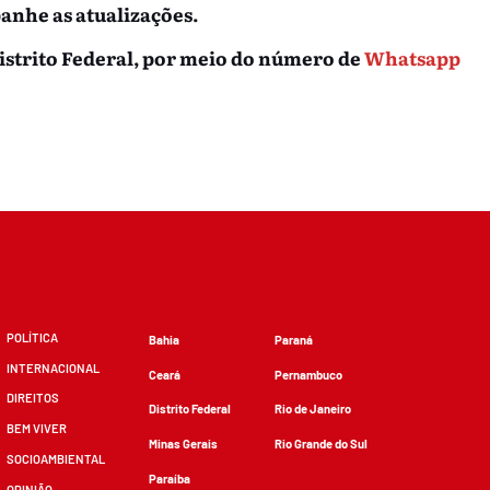
nhe as atualizações.
istrito Federal, por meio do número de
Whatsapp
POLÍTICA
Bahia
Paraná
INTERNACIONAL
Ceará
Pernambuco
DIREITOS
Distrito Federal
Rio de Janeiro
BEM VIVER
Minas Gerais
Rio Grande do Sul
SOCIOAMBIENTAL
Paraíba
OPINIÃO