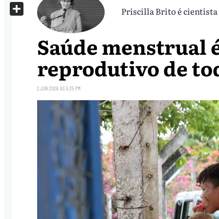
X
Priscilla Brito é cientista
Share
Saúde menstrual é
reprodutivo de to
2.JUN.2026
ÀS
5:25 PM