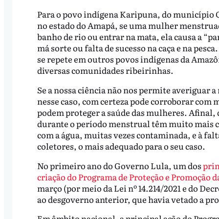
Para o povo indígena Karipuna, do município
no estado do Amapá, se uma mulher menstrua
banho de rio ou entrar na mata, ela causa a “p
má sorte ou falta de sucesso na caça e na pesca.
se repete em outros povos indígenas da Amazôn
diversas comunidades ribeirinhas.
Se a nossa ciência não nos permite averiguar a
nesse caso, com certeza pode corroborar com 
podem proteger a saúde das mulheres. Afinal, 
durante o período menstrual têm muito mais ch
com a água, muitas vezes contaminada, e à fa
coletores, o mais adequado para o seu caso.
No primeiro ano do Governo Lula, um dos
prin
criação do Programa de Proteção e Promoção d
março (por meio da Lei nº 14.214/2021 e do Decr
ao desgoverno anterior, que havia vetado a pr
Em âmbito nacional, a principal ação do Progr