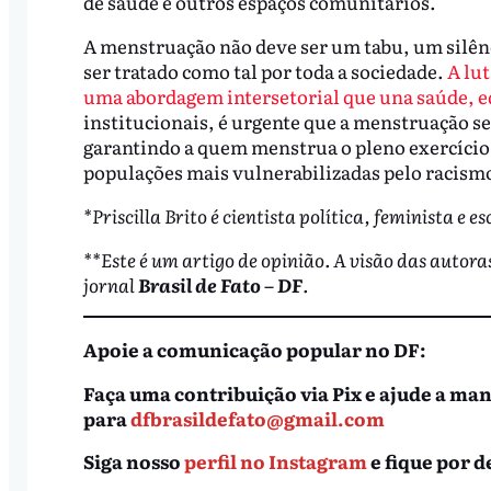
de saúde e outros espaços comunitários.
A menstruação não deve ser um tabu, um silênci
ser tratado como tal por toda a sociedade.
A lu
uma abordagem intersetorial que una saúde, ed
institucionais, é urgente que a menstruação 
garantindo a quem menstrua o pleno exercício 
populações mais vulnerabilizadas pelo racismo
*Priscilla Brito é cientista política, feminista e es
**Este é um artigo de opinião. A visão das autora
jornal
Brasil de Fato – DF
.
Apoie a comunicação popular no DF:
Faça uma contribuição via Pix e ajude a ma
para
dfbrasildefato@gmail.com
Siga nosso
perfil no Instagram
e fique por d