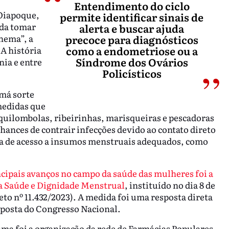
Entendimento do ciclo
 Oiapoque,
permite identificar sinais de
da tomar
alerta e buscar ajuda
anema”, a
precoce para diagnósticos
como a endometriose ou a
 A história
Síndrome dos Ovários
ia e entre
Policísticos
 má sorte
medidas que
quilombolas, ribeirinhas, marisqueiras e pescadoras
ances de contrair infecções devido ao contato direto
lta de acesso a insumos menstruais adequados, como
cipais avanços no campo da saúde das mulheres foi a
a Saúde e Dignidade Menstrual
, instituído no dia 8 de
eto nº 11.432/2023). A medida foi uma resposta direta
oposta do Congresso Nacional.
ama foi a organização da rede de Farmácias Populares